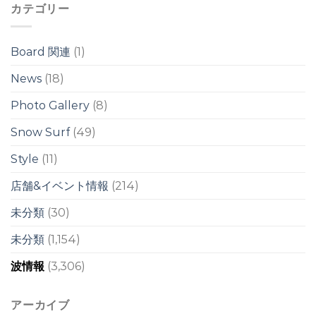
の
カテゴリー
ワ
ワ
イ
イ
ド
ド
ブ
ブ
Board 関連
(1)
レ
レ
イ
イ
News
(18)
ク
ク
は
は
Photo Gallery
(8)
Snow Surf
(49)
Style
(11)
店舗&イベント情報
(214)
未分類
(30)
未分類
(1,154)
波情報
(3,306)
アーカイブ