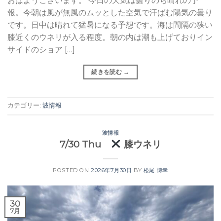
おはようございます。 今日の天気は曇りのち晴れの予
報。今朝は風が無風のムッとした空気で汗ばむ陽気の曇り
です。日中は晴れて猛暑になる予想です。海は間隔の狭い
膝近くのウネリが入る程度。朝の内は潮も上げておりイン
サイドのショア […]
続きを読む
→
カテゴリー:
波情報
波情報
7/30 Thu
膝ウネリ
POSTED ON
2026年7月30日
BY
松尾 博幸
30
7月