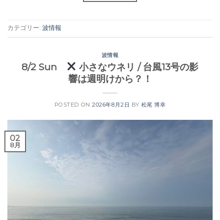
カテゴリー:
波情報
波情報
8/2 Sun
小さなウネリ / 台風13号の影
響は週明けから？！
POSTED ON
2026年8月2日
BY
松尾 博幸
02
8月