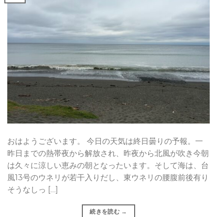
おはようございます。 今日の天気は終日曇りの予報。一
昨日までの熱帯夜から解放され、昨夜から北風が吹き今朝
は久々に涼しい恵みの朝となったいます。そして海は、台
風13号のウネリが若干入りだし、東ウネリの腰腹前後有り
そうなしっ […]
続きを読む
→