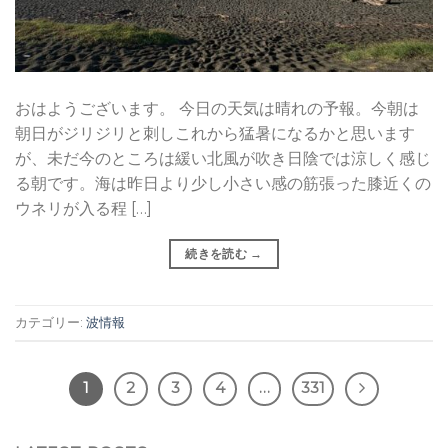
おはようございます。 今日の天気は晴れの予報。今朝は
朝日がジリジリと刺しこれから猛暑になるかと思います
が、未だ今のところは緩い北風が吹き日陰では涼しく感じ
る朝です。海は昨日より少し小さい感の筋張った膝近くの
ウネリが入る程 […]
続きを読む
→
カテゴリー:
波情報
1
2
3
4
…
331