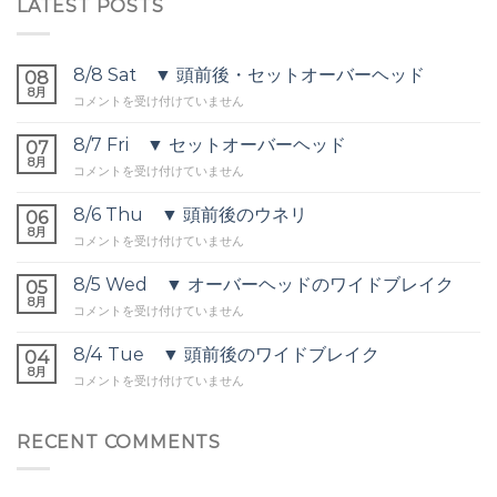
LATEST POSTS
8/8 Sat ▼ 頭前後・セットオーバーヘッド
08
8月
8/8
コメントを受け付けていません
Sat
▼
8/7 Fri ▼ セットオーバーヘッド
07
頭
8月
8/7
コメントを受け付けていません
前
Fri
後・
▼
8/6 Thu ▼ 頭前後のウネリ
セ
06
セ
8月
ッ
8/6
コメントを受け付けていません
ッ
ト
Thu
ト
オ
▼
8/5 Wed ▼ オーバーヘッドのワイドブレイク
オ
05
ー
頭
8月
ー
バ
8/5
コメントを受け付けていません
前
バ
ー
Wed
後
ー
ヘ
▼
8/4 Tue ▼ 頭前後のワイドブレイク
の
04
ヘ
ッ
オ
8月
ウ
ッ
8/4
コメントを受け付けていません
ド
ー
ネ
ド
Tue
は
バ
リ
は
▼
ー
は
頭
RECENT COMMENTS
ヘ
前
ッ
後
ド
の