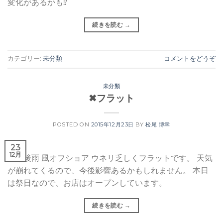
変化があるかも⁉︎
続きを読む
→
カテゴリー:
未分類
コメントをどうぞ
未分類
✖︎フラット
POSTED ON
2015年12月23日
BY
松尾 博幸
23
12月
曇り後雨 風オフショア ウネリ乏しくフラットです。 天気
が崩れてくるので、今後影響あるかもしれません。 本日
は祭日なので、お店はオープンしています。
続きを読む
→