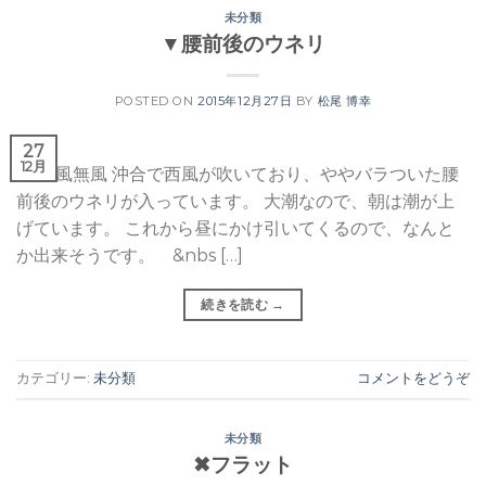
未分類
▼腰前後のウネリ
POSTED ON
2015年12月27日
BY
松尾 博幸
27
12月
晴れ 風無風 沖合で西風が吹いており、ややバラついた腰
前後のウネリが入っています。 大潮なので、朝は潮が上
げています。 これから昼にかけ引いてくるので、なんと
か出来そうです。 &nbs […]
続きを読む
→
カテゴリー:
未分類
コメントをどうぞ
未分類
✖︎フラット