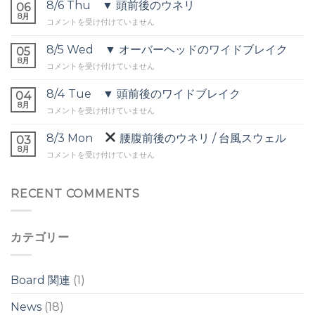
▼
8/6 Thu ▼ 頭前後のウネリ
06
セ
8月
8/6
コメントを受け付けていません
ッ
Thu
ト
▼
8/5 Wed ▼ オーバーヘッドのワイドブレイク
オ
05
頭
8月
ー
8/5
コメントを受け付けていません
前
バ
Wed
後
ー
▼
8/4 Tue ▼ 頭前後のワイドブレイク
の
04
ヘ
オ
8月
ウ
ッ
8/4
コメントを受け付けていません
ー
ネ
ド
Tue
バ
リ
は
▼
8/3 Mon
腰腹前後のウネリ / 台風スウェル
ー
03
は
頭
8月
ヘ
8/3
コメントを受け付けていません
前
ッ
Mon
後
ド
の
の
腰
RECENT COMMENTS
ワ
ワ
腹
イ
イ
前
ド
ド
後
ブ
ブ
カテゴリー
の
レ
レ
ウ
イ
イ
ネ
ク
ク
リ
は
Board 関連
(1)
は
/
台
News
(18)
風