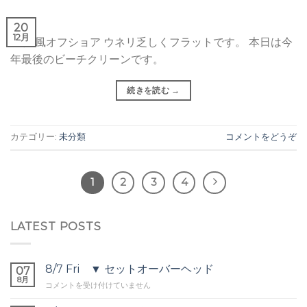
20
12月
晴れ 風オフショア ウネリ乏しくフラットです。 本日は今
年最後のビーチクリーンです。
続きを読む
→
カテゴリー:
未分類
コメントをどうぞ
1
2
3
4
LATEST POSTS
8/7 Fri ▼ セットオーバーヘッド
07
8月
8/7
コメントを受け付けていません
Fri