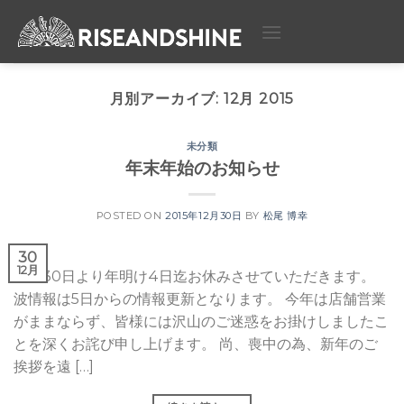
Skip
to
content
月別アーカイブ:
12月 2015
未分類
年末年始のお知らせ
POSTED ON
2015年12月30日
BY
松尾 博幸
30
12月
本日30日より年明け4日迄お休みさせていただきます。
波情報は5日からの情報更新となります。 今年は店舗営業
がままならず、皆様には沢山のご迷惑をお掛けしましたこ
とを深くお詫び申し上げます。 尚、喪中の為、新年のご
挨拶を遠 […]