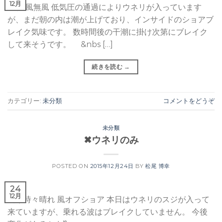
12月
晴れ 風無風 低気圧の通過によりウネリが入っています
が、まだ朝の内は潮が上げており、インサイドのショアブ
レイク気味です。 数時間後の干潮に掛け次第にブレイク
して来そうです。 &nbs […]
続きを読む
→
カテゴリー:
未分類
コメントをどうぞ
未分類
✖︎ウネリのみ
POSTED ON
2015年12月24日
BY
松尾 博幸
24
12月
曇り時々晴れ 風オフショア 本日はウネリのスジが入って
来ていますが、乗れる波はブレイクしていません。 今後