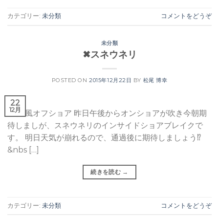
カテゴリー:
未分類
コメントをどうぞ
未分類
✖︎スネウネリ
POSTED ON
2015年12月22日
BY
松尾 博幸
22
12月
晴れ 風オフショア 昨日午後からオンショアが吹き今朝期
待しましが、スネウネリのインサイドショアブレイクで
す。 明日天気が崩れるので、通過後に期待しましょう⁉︎
&nbs […]
続きを読む
→
カテゴリー:
未分類
コメントをどうぞ