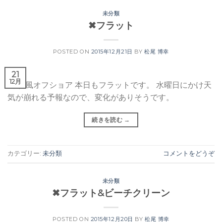
未分類
✖︎フラット
POSTED ON
2015年12月21日
BY
松尾 博幸
21
12月
曇り 風オフショア 本日もフラットです。 水曜日にかけ天
気が崩れる予報なので、変化がありそうです。
続きを読む
→
カテゴリー:
未分類
コメントをどうぞ
未分類
✖︎フラット&ビーチクリーン
POSTED ON
2015年12月20日
BY
松尾 博幸