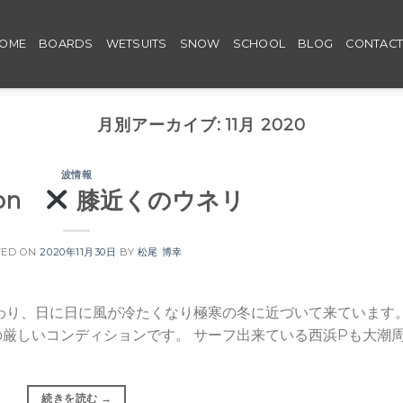
OME
BOARDS
WETSUITS
SNOW
SCHOOL
BLOG
CONTAC
月別アーカイブ:
11月 2020
波情報
Mon
膝近くのウネリ
TED ON
2020年11月30日
BY
松尾 博幸
わり、日に日に風が冷たくなり極寒の冬に近づいて来ています
厳しいコンディションです。 サーフ出来ている西浜Pも大潮
続きを読む
→