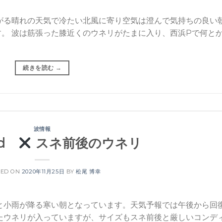
がる晴れの天気で冷たい北風に寄り空気は澄んで気持ちの良い
。 波は筋張った膝近くのウネリがたまに入り、西浜Pで何と
続きを読む
→
波情報
Wed
スネ前後のウネリ
TED ON
2020年11月25日
BY
松尾 博幸
と小雨が降る寒い朝となっています。天気予報では午後から回
たウネリが入っていますが、サイズもスネ前後と厳しいコンデ