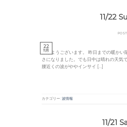
11/22
POS
22
11月
おはようございます。 昨日までの暖かい
さになりました。でも日中は晴れの天気で
腰近くの波がややインサイ […]
カテゴリー:
波情報
11/2