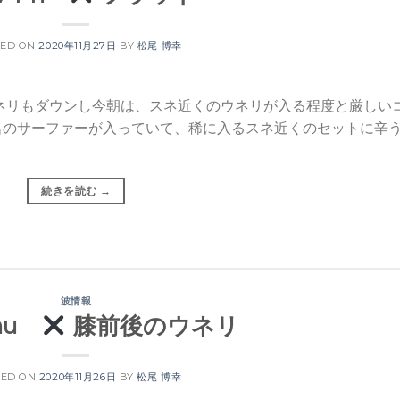
TED ON
2020年11月27日
BY
松尾 博幸
ネリもダウンし今朝は、スネ近くのウネリが入る程度と厳しい
名のサーファーが入っていて、稀に入るスネ近くのセットに辛
続きを読む
→
波情報
Thu
膝前後のウネリ
TED ON
2020年11月26日
BY
松尾 博幸