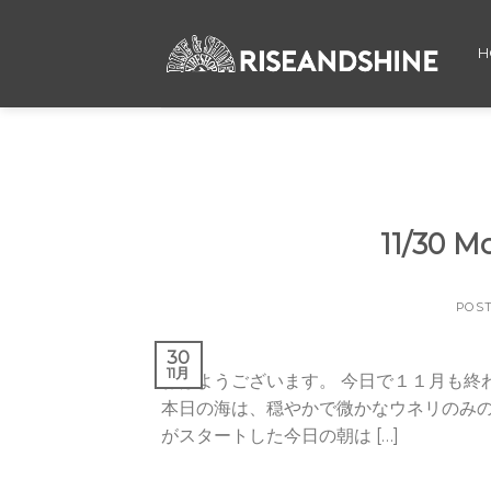
Skip
to
H
content
11/30 
POS
30
11月
おはようございます。 今日で１１月も終
本日の海は、穏やかで微かなウネリのみの
がスタートした今日の朝は […]