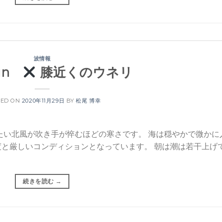
波情報
Sun
膝近くのウネリ
TED ON
2020年11月29日
BY
松尾 博幸
たい北風が吹き手が悴むほどの寒さです。 海は穏やかで微かに
と厳しいコンディションとなっています。 朝は潮は若干上げ
続きを読む
→