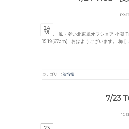
POS
24
7月
晴れ 風・弱い北東風オフショア 小潮 Tide / Hi 0
15:19(67cm) おはようございます。 梅 […
カテゴリー:
波情報
7/23
POS
23