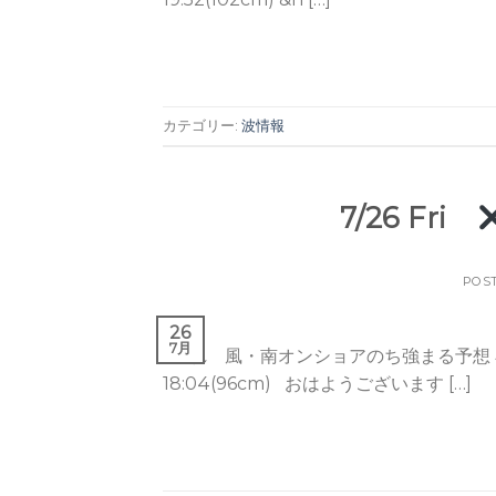
カテゴリー:
波情報
7/26 Fri
POS
26
7月
晴れ 風・南オンショアのち強まる予想 小潮 Tide / 
18:04(96cm) おはようございます […]