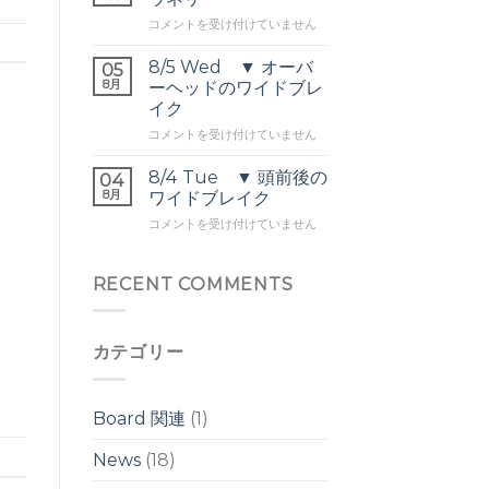
ッ
オ
8/6
コメントを受け付けていません
ト
ー
Thu
オ
バ
▼
ー
8/5 Wed ▼ オーバ
ー
05
頭
バ
8月
ヘ
ーヘッドのワイドブレ
前
ー
ッ
イク
後
ヘ
ド
8/5
の
コメントを受け付けていません
ッ
は
Wed
ウ
ド
▼
ネ
は
8/4 Tue ▼ 頭前後の
04
オ
リ
8月
ワイドブレイク
ー
は
8/4
コメントを受け付けていません
バ
Tue
ー
▼
ヘ
頭
RECENT COMMENTS
ッ
前
ド
後
の
の
ワ
カテゴリー
ワ
イ
イ
ド
ド
ブ
ブ
レ
Board 関連
(1)
レ
イ
イ
ク
News
(18)
ク
は
は