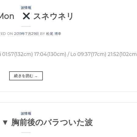
波情報
 Mon
スネウネリ
TED ON
2019年7月29日
BY
松尾 博幸
(132cm) 17:04(130cm) / Lo 09:37(17cm) 21:52(102c
続きを読む
→
波情報
un ▼ 胸前後のバラついた波