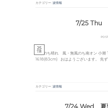
カテゴリー:
波情報
7/25 Th
POS
25
7月
曇りのち晴れ 風・無風のち南オン 小潮 Tide / Hi 
16:18(83cm) おはようございます。 先ず
カテゴリー:
波情報
7/24 Wed 