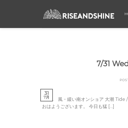
Skip
to
H
content
7/31 W
POS
31
7月
晴れ 風・緩い南オンショア 大潮 Tide / Hi 03:3
おはようございます。 今日も猛 […]