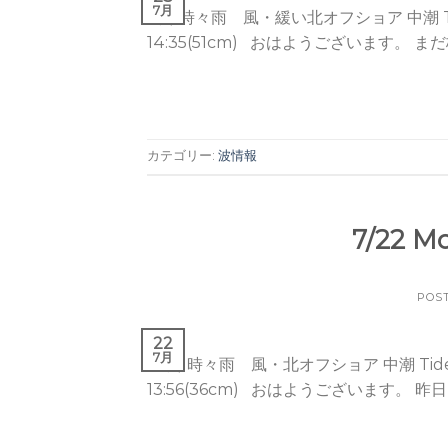
7月
曇り時々雨 風・緩い北オフショア 中潮 Tide / Hi 
14:35(51cm) おはようございます。 まだ
カテゴリー:
波情報
7/22
POS
22
7月
曇り時々雨 風・北オフショア 中潮 Tide / Hi 07
13:56(36cm) おはようございます。 昨日 