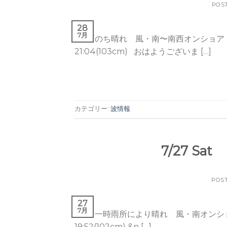
POS
28
7月
小雨のち晴れ 風・南〜南西オンショア 若潮 Tide / 
21:04(103cm) おはようございま […]
カテゴリー:
波情報
7/27 Sat
POS
27
7月
曇り一時雨所により晴れ 風・南オンショア 長潮 Tide 
19:52(102cm) &n […]