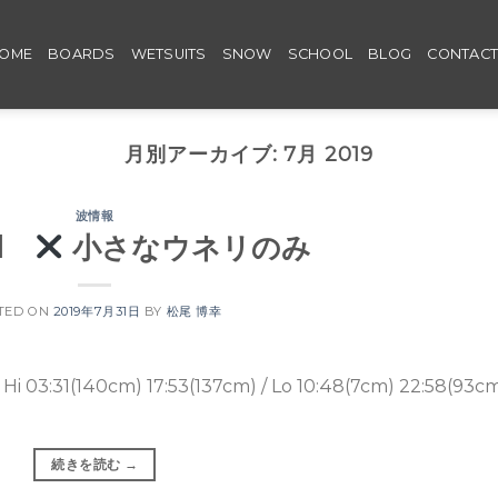
OME
BOARDS
WETSUITS
SNOW
SCHOOL
BLOG
CONTAC
月別アーカイブ:
7月 2019
波情報
ed
小さなウネリのみ
TED ON
2019年7月31日
BY
松尾 博幸
1(140cm) 17:53(137cm) / Lo 10:48(7cm) 22:58(93c
続きを読む
→