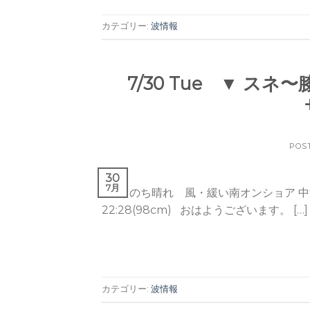
カテゴリー:
波情報
7/30 Tue ▼ ス
POS
30
7月
曇りのち晴れ 風・緩い南オンショア 中潮 Tide / Hi
22:28(98cm) おはようございます。 […]
カテゴリー:
波情報