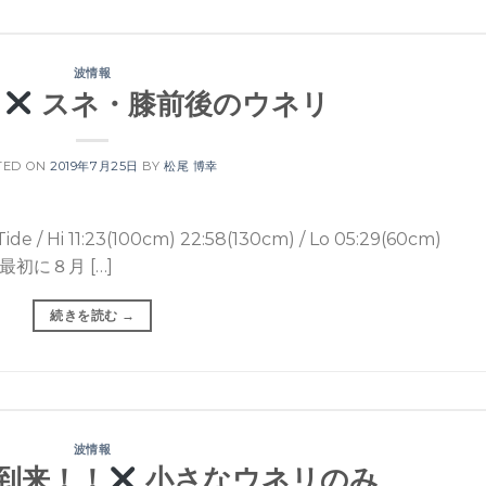
波情報
u
スネ・膝前後のウネリ
TED ON
2019年7月25日
BY
松尾 博幸
11:23(100cm) 22:58(130cm) / Lo 05:29(60cm)
最初に８月 […]
続きを読む
→
波情報
夏到来！！
小さなウネリのみ