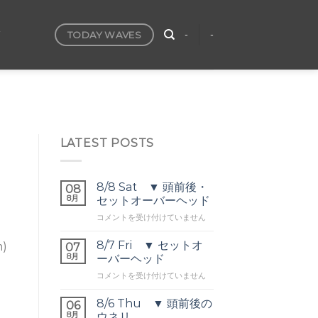
TODAY WAVES
T
-
-
LATEST POSTS
8/8 Sat ▼ 頭前後・
08
8月
セットオーバーヘッド
8/8
コメントを受け付けていません
Sat
▼
8/7 Fri ▼ セットオ
m)
07
頭
8月
ーバーヘッド
前
8/7
コメントを受け付けていません
後・
Fri
セ
▼
ッ
8/6 Thu ▼ 頭前後の
06
セ
ト
8月
ウネリ