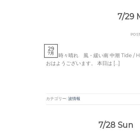
7/29
POS
29
7月
曇り時々晴れ 風・緩い南 中潮 Tide / Hi 01:57
おはようございます。 本日は […]
カテゴリー:
波情報
7/28 S