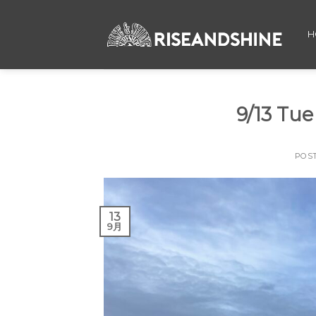
Skip
to
H
content
9/13 T
POS
13
9月