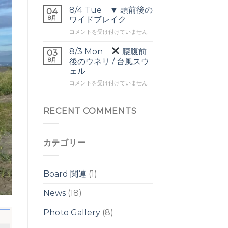
▼
ネ
は
8/4 Tue ▼ 頭前後の
04
オ
リ
8月
ワイドブレイク
ー
は
8/4
コメントを受け付けていません
バ
Tue
ー
▼
ヘ
8/3 Mon
腰腹前
03
頭
ッ
8月
後のウネリ / 台風スウ
前
ド
ェル
後
の
8/3
の
コメントを受け付けていません
ワ
Mon
ワ
イ
イ
ド
腰
ド
RECENT COMMENTS
ブ
腹
ブ
レ
前
レ
イ
後
イ
ク
カテゴリー
の
ク
は
ウ
は
ネ
リ
Board 関連
(1)
/
台
News
(18)
風
ス
Photo Gallery
(8)
ウ
ェ