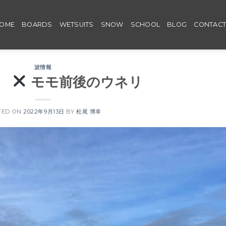
OME
BOARDS
WETSUITS
SNOW
SCHOOL
BLOG
CONTAC
波情報
ue
モモ前後のウネリ
TED ON
2022年9月13日
BY
松尾 博幸