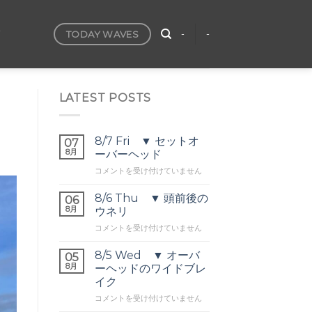
TODAY WAVES
T
-
-
LATEST POSTS
8/7 Fri ▼ セットオ
07
8月
ーバーヘッド
8/7
コメントを受け付けていません
Fri
▼
8/6 Thu ▼ 頭前後の
06
セ
8月
ウネリ
ッ
8/6
コメントを受け付けていません
ト
Thu
オ
▼
ー
8/5 Wed ▼ オーバ
05
頭
バ
8月
ーヘッドのワイドブレ
前
ー
イク
後
ヘ
8/5
の
コメントを受け付けていません
ッ
Wed
ウ
ド