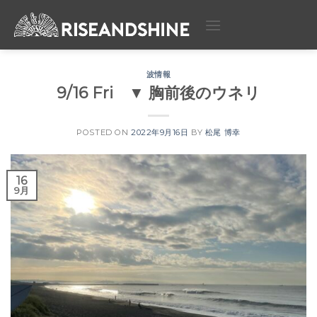
Skip
to
content
波情報
9/16 Fri ▼ 胸前後のウネリ
POSTED ON
2022年9月16日
BY
松尾 博幸
16
9月