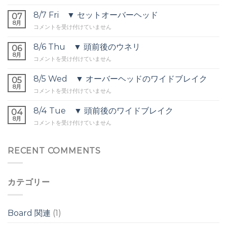
Sat
▼
8/7 Fri ▼ セットオーバーヘッド
07
頭
8月
8/7
コメントを受け付けていません
前
Fri
後・
▼
8/6 Thu ▼ 頭前後のウネリ
セ
06
セ
8月
ッ
8/6
コメントを受け付けていません
ッ
ト
Thu
ト
オ
▼
8/5 Wed ▼ オーバーヘッドのワイドブレイク
オ
05
ー
頭
8月
ー
バ
8/5
コメントを受け付けていません
前
バ
ー
Wed
後
ー
ヘ
▼
8/4 Tue ▼ 頭前後のワイドブレイク
の
04
ヘ
ッ
オ
8月
ウ
ッ
8/4
コメントを受け付けていません
ド
ー
ネ
ド
Tue
は
バ
リ
は
▼
ー
は
頭
RECENT COMMENTS
ヘ
前
ッ
後
ド
の
の
カテゴリー
ワ
ワ
イ
イ
ド
ド
ブ
ブ
Board 関連
(1)
レ
レ
イ