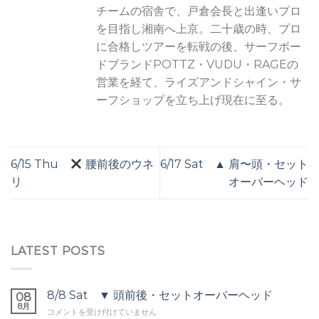
チームの宿舎で、戸倉会長と出逢いプロ
を目指し湘南へ上京。二十歳の時、プロ
に合格しツアーを転戦の後、サーフボー
ドブランドPOTTZ・VUDU・RAGEの
営業を経て、ライズアンドシャイン・サ
ーフショップを立ち上げ現在に至る。
6/15 Thu
腰前後のウネ
6/17 Sat ▲ 肩〜頭・セット
リ
オーバーヘッド
LATEST POSTS
8/8 Sat ▼ 頭前後・セットオーバーヘッド
08
8月
8/8
コメントを受け付けていません