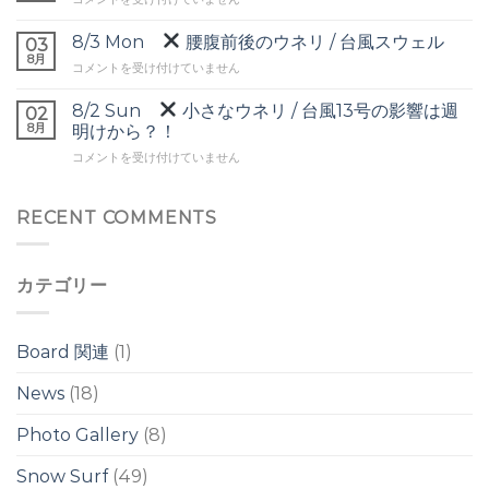
ー
ネ
Tue
バ
リ
▼
8/3 Mon
腰腹前後のウネリ / 台風スウェル
ー
03
は
頭
8月
ヘ
8/3
コメントを受け付けていません
前
ッ
Mon
後
ド
8/2 Sun
小さなウネリ / 台風13号の影響は週
の
02
の
腰
8月
ワ
明けから？！
ワ
腹
イ
イ
8/2
コメントを受け付けていません
前
ド
ド
Sun
後
ブ
ブ
の
レ
レ
小
RECENT COMMENTS
ウ
イ
イ
さ
ネ
ク
ク
な
リ
は
は
ウ
/
カテゴリー
ネ
台
リ
風
/
ス
台
ウ
Board 関連
(1)
風
ェ
13
ル
News
(18)
号
は
の
Photo Gallery
(8)
影
響
は
Snow Surf
(49)