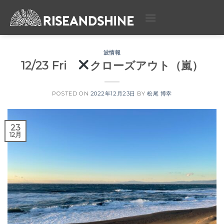
Skip
to
content
波情報
12/23 Fri
クローズアウト（嵐）
POSTED ON
2022年12月23日
BY
松尾 博幸
23
12月