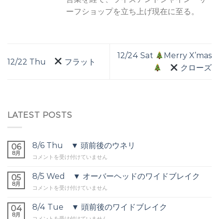
ーフショップを立ち上げ現在に至る。
12/24 Sat
Merry X’mas
12/22 Thu
フラット
クローズ
LATEST POSTS
8/6 Thu ▼ 頭前後のウネリ
06
8月
8/6
コメントを受け付けていません
Thu
▼
8/5 Wed ▼ オーバーヘッドのワイドブレイク
05
頭
8月
8/5
コメントを受け付けていません
前
Wed
後
▼
8/4 Tue ▼ 頭前後のワイドブレイク
の
04
オ
8月
ウ
8/4
コメントを受け付けていません