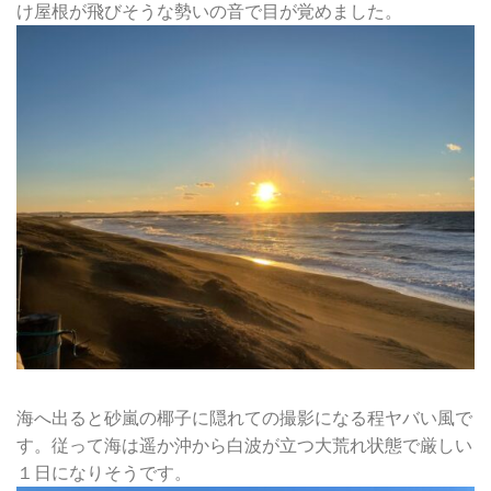
け屋根が飛びそうな勢いの音で目が覚めました。
海へ出ると砂嵐の椰子に隠れての撮影になる程ヤバい風で
す。従って海は遥か沖から白波が立つ大荒れ状態で厳しい
１日になりそうです。