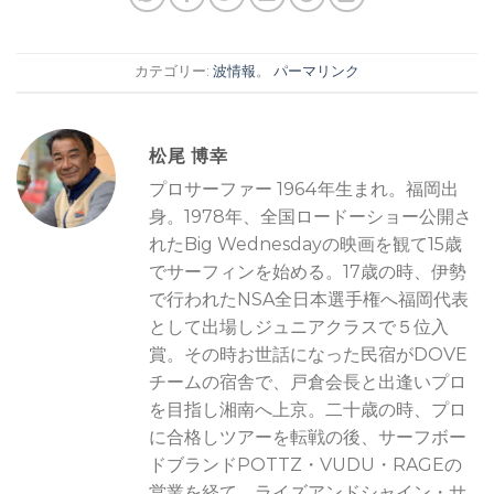
カテゴリー:
波情報
。
パーマリンク
松尾 博幸
プロサーファー 1964年生まれ。福岡出
身。1978年、全国ロードーショー公開さ
れたBig Wednesdayの映画を観て15歳
でサーフィンを始める。17歳の時、伊勢
で行われたNSA全日本選手権へ福岡代表
として出場しジュニアクラスで５位入
賞。その時お世話になった民宿がDOVE
チームの宿舎で、戸倉会長と出逢いプロ
を目指し湘南へ上京。二十歳の時、プロ
に合格しツアーを転戦の後、サーフボー
ドブランドPOTTZ・VUDU・RAGEの
営業を経て、ライズアンドシャイン・サ