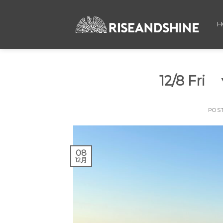
Skip
to
H
content
12/8 F
POS
08
12月