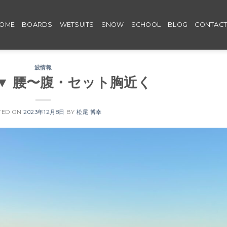
OME
BOARDS
WETSUITS
SNOW
SCHOOL
BLOG
CONTAC
波情報
ri ▼ 腰〜腹・セット胸近く
TED ON
2023年12月8日
BY
松尾 博幸