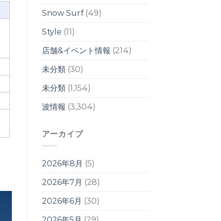
響
は
Snow Surf
(49)
週
明
Style
(11)
け
か
店舗&イベント情報
(214)
ら？！
は
未分類
(30)
未分類
(1,154)
波情報
(3,304)
アーカイブ
2026年8月
(5)
2026年7月
(28)
2026年6月
(30)
2026年5月
(29)