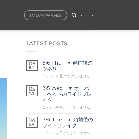
TODAY WAVES
T
-
-
LATEST POSTS
8/6 Thu ▼ 頭前後の
06
8月
ウネリ
8/6
コメントを受け付けていません
Thu
▼
8/5 Wed ▼ オーバ
05
頭
8月
ーヘッドのワイドブレ
前
イク
後
8/5
の
コメントを受け付けていません
Wed
ウ
▼
ネ
8/4 Tue ▼ 頭前後の
04
オ
リ
8月
ワイドブレイク
ー
は
8/4
コメントを受け付けていません
バ
Tue
ー