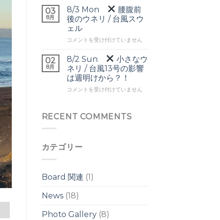
▼
ヘ
8/3 Mon
腰腹前
03
頭
ッ
8月
後のウネリ / 台風スウ
前
ド
ェル
後
の
8/3
の
コメントを受け付けていません
ワ
Mon
ワ
イ
イ
ド
8/2 Sun
小さなウ
02
腰
ド
ブ
8月
ネリ / 台風13号の影響
腹
ブ
レ
は週明けから？！
前
レ
イ
8/2
後
コメントを受け付けていません
イ
ク
Sun
の
ク
は
ウ
は
小
ネ
RECENT COMMENTS
さ
リ
な
/
ウ
台
カテゴリー
ネ
風
リ
ス
/
ウ
台
ェ
Board 関連
(1)
風
ル
13
は
News
(18)
号
の
Photo Gallery
(8)
影