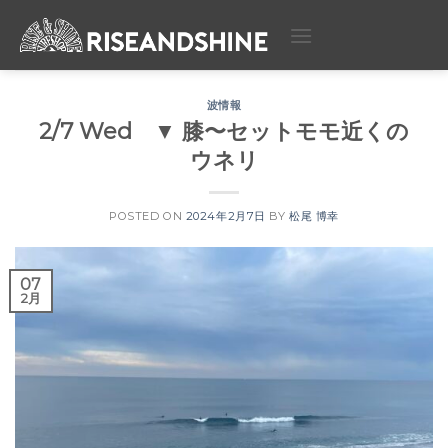
Skip
to
content
波情報
2/7 Wed ▼ 膝〜セットモモ近くの
ウネリ
POSTED ON
2024年2月7日
BY
松尾 博幸
07
2月