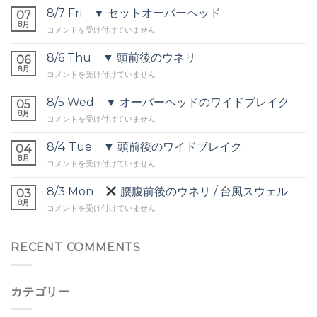
8/7 Fri ▼ セットオーバーヘッド
07
8月
8/7
コメントを受け付けていません
Fri
▼
8/6 Thu ▼ 頭前後のウネリ
06
セ
8月
8/6
コメントを受け付けていません
ッ
Thu
ト
▼
8/5 Wed ▼ オーバーヘッドのワイドブレイク
オ
05
頭
8月
ー
8/5
コメントを受け付けていません
前
バ
Wed
後
ー
▼
8/4 Tue ▼ 頭前後のワイドブレイク
の
04
ヘ
オ
8月
ウ
ッ
8/4
コメントを受け付けていません
ー
ネ
ド
Tue
バ
リ
は
▼
8/3 Mon
腰腹前後のウネリ / 台風スウェル
ー
03
は
頭
8月
ヘ
8/3
コメントを受け付けていません
前
ッ
Mon
後
ド
の
の
腰
RECENT COMMENTS
ワ
ワ
腹
イ
イ
前
ド
ド
後
ブ
ブ
カテゴリー
の
レ
レ
ウ
イ
イ
ネ