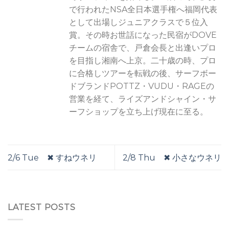
で行われたNSA全日本選手権へ福岡代表
として出場しジュニアクラスで５位入
賞。その時お世話になった民宿がDOVE
チームの宿舎で、戸倉会長と出逢いプロ
を目指し湘南へ上京。二十歳の時、プロ
に合格しツアーを転戦の後、サーフボー
ドブランドPOTTZ・VUDU・RAGEの
営業を経て、ライズアンドシャイン・サ
ーフショップを立ち上げ現在に至る。
2/6 Tue ✖︎ すねウネリ
2/8 Thu ✖︎ 小さなウネリ
LATEST POSTS