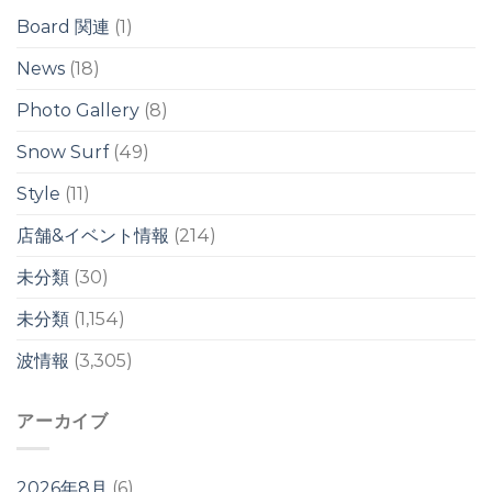
ク
ク
リ
は
Board 関連
(1)
は
/
台
News
(18)
風
ス
Photo Gallery
(8)
ウ
ェ
ル
Snow Surf
(49)
は
Style
(11)
店舗&イベント情報
(214)
未分類
(30)
未分類
(1,154)
波情報
(3,305)
アーカイブ
2026年8月
(6)