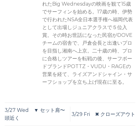
れたBig Wednesdayの映画を観て15歳
でサーフィンを始める。17歳の時、伊勢
で行われたNSA全日本選手権へ福岡代表
として出場しジュニアクラスで５位入
賞。その時お世話になった民宿がDOVE
チームの宿舎で、戸倉会長と出逢いプロ
を目指し湘南へ上京。二十歳の時、プロ
に合格しツアーを転戦の後、サーフボー
ドブランドPOTTZ・VUDU・RAGEの
営業を経て、ライズアンドシャイン・サ
ーフショップを立ち上げ現在に至る。
3/27 Wed ▼ セット肩〜
3/29 Fri ✖︎ クローズアウト
頭近く