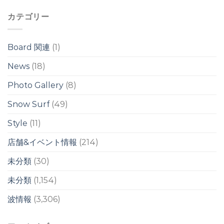
ド
の
の
カテゴリー
ワ
ワ
イ
イ
ド
ド
ブ
ブ
Board 関連
(1)
レ
レ
イ
イ
News
(18)
ク
ク
は
は
Photo Gallery
(8)
Snow Surf
(49)
Style
(11)
店舗&イベント情報
(214)
未分類
(30)
未分類
(1,154)
波情報
(3,306)