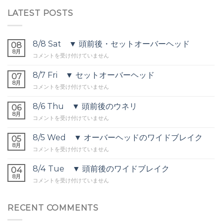
LATEST POSTS
8/8 Sat ▼ 頭前後・セットオーバーヘッド
08
8月
8/8
コメントを受け付けていません
Sat
▼
8/7 Fri ▼ セットオーバーヘッド
07
頭
8月
8/7
コメントを受け付けていません
前
Fri
後・
▼
8/6 Thu ▼ 頭前後のウネリ
セ
06
セ
8月
ッ
8/6
コメントを受け付けていません
ッ
ト
Thu
ト
オ
▼
8/5 Wed ▼ オーバーヘッドのワイドブレイク
オ
05
ー
頭
8月
ー
バ
8/5
コメントを受け付けていません
前
バ
ー
Wed
後
ー
ヘ
▼
8/4 Tue ▼ 頭前後のワイドブレイク
の
04
ヘ
ッ
オ
8月
ウ
ッ
8/4
コメントを受け付けていません
ド
ー
ネ
ド
Tue
は
バ
リ
は
▼
ー
は
頭
RECENT COMMENTS
ヘ
前
ッ
後