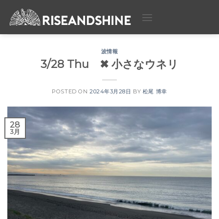
Skip
to
content
波情報
3/28 Thu ✖︎ 小さなウネリ
POSTED ON
2024年3月28日
BY
松尾 博幸
28
3月