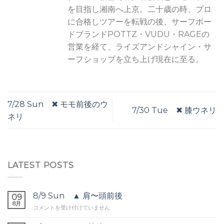
を目指し湘南へ上京。二十歳の時、プロ
に合格しツアーを転戦の後、サーフボー
ドブランドPOTTZ・VUDU・RAGEの
営業を経て、ライズアンドシャイン・サ
ーフショップを立ち上げ現在に至る。
7/28 Sun ✖︎ モモ前後のウ
7/30 Tue ✖︎ 膝ウネリ
ネリ
LATEST POSTS
8/9 Sun ▲ 肩〜頭前後
09
8月
8/9
コメントを受け付けていません
Sun