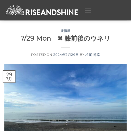
Skip
to
content
波情報
7/29 Mon ✖︎ 膝前後のウネリ
POSTED ON
2024年7月29日
BY
松尾 博幸
29
7月