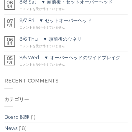
▲
8/8 Sat ▼ 頭前後・セットオーバーヘッド
08
肩〜
8月
8/8
コメントを受け付けていません
頭
Sat
前
▼
8/7 Fri ▼ セットオーバーヘッド
後
07
頭
8月
は
8/7
コメントを受け付けていません
前
Fri
後・
▼
8/6 Thu ▼ 頭前後のウネリ
セ
06
セ
8月
ッ
8/6
コメントを受け付けていません
ッ
ト
Thu
ト
オ
▼
8/5 Wed ▼ オーバーヘッドのワイドブレイク
オ
05
ー
頭
8月
ー
バ
8/5
コメントを受け付けていません
前
バ
ー
Wed
後
ー
ヘ
▼
の
ヘ
ッ
オ
RECENT COMMENTS
ウ
ッ
ド
ー
ネ
ド
は
バ
リ
は
ー
は
カテゴリー
ヘ
ッ
ド
の
Board 関連
(1)
ワ
イ
News
(18)
ド