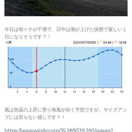
今日は朝イチが干潮で、日中は潮が上げた状態で厳しい１
日になりそうです？！
風は気温の上昇に寄り南風が吹く予想ですが、サイズアッ
プには至らない感じです？！
https://www.windy.com/35.289/139.393/waves?