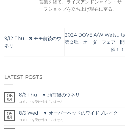
営業を経て、ライズアンドシャイン・サ
ーフショップを立ち上げ現在に至る。
2024 DOVE A/W Wetsuits
9/12 Thu ✖︎ モモ前後のウ
第２弾・オーダーフェアー開
ネリ
催！！
LATEST POSTS
8/6 Thu ▼ 頭前後のウネリ
06
8月
8/6
コメントを受け付けていません
Thu
▼
8/5 Wed ▼ オーバーヘッドのワイドブレイク
05
頭
8月
8/5
コメントを受け付けていません
前
Wed
後