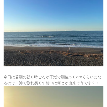
今日は若潮の朝８時ごろが干潮で潮位５０cmくらいにな
るので、沖で割れ易く午前中は何とか出来そうです？！