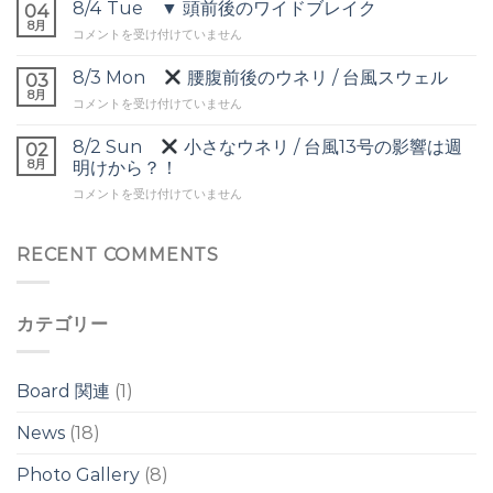
▼
8/4 Tue ▼ 頭前後のワイドブレイク
の
04
オ
8月
ウ
8/4
コメントを受け付けていません
ー
ネ
Tue
バ
リ
▼
8/3 Mon
腰腹前後のウネリ / 台風スウェル
ー
03
は
頭
8月
ヘ
8/3
コメントを受け付けていません
前
ッ
Mon
後
ド
8/2 Sun
小さなウネリ / 台風13号の影響は週
の
02
の
腰
8月
ワ
明けから？！
ワ
腹
イ
イ
8/2
コメントを受け付けていません
前
ド
ド
Sun
後
ブ
ブ
の
レ
レ
小
RECENT COMMENTS
ウ
イ
イ
さ
ネ
ク
ク
な
リ
は
は
ウ
/
カテゴリー
ネ
台
リ
風
/
ス
台
ウ
Board 関連
(1)
風
ェ
13
ル
News
(18)
号
は
の
Photo Gallery
(8)
影
響