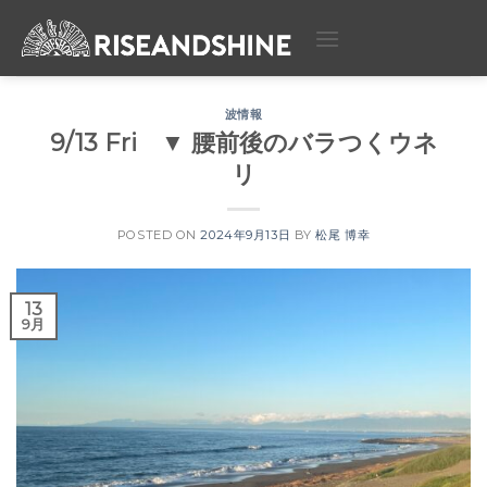
Skip
to
content
波情報
9/13 Fri ▼ 腰前後のバラつくウネ
リ
POSTED ON
2024年9月13日
BY
松尾 博幸
13
9月