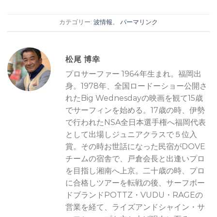
カテゴリー:
波情報
。
パーマリンク
松尾 博幸
プロサーファー 1964年生まれ。福岡出
身。1978年、全国ロードーショー公開さ
れたBig Wednesdayの映画を観て15歳
でサーフィンを始める。17歳の時、伊勢
で行われたNSA全日本選手権へ福岡代表
として出場しジュニアクラスで５位入
賞。その時お世話になった民宿がDOVE
チームの宿舎で、戸倉会長と出逢いプロ
を目指し湘南へ上京。二十歳の時、プロ
に合格しツアーを転戦の後、サーフボー
ドブランドPOTTZ・VUDU・RAGEの
営業を経て、ライズアンドシャイン・サ