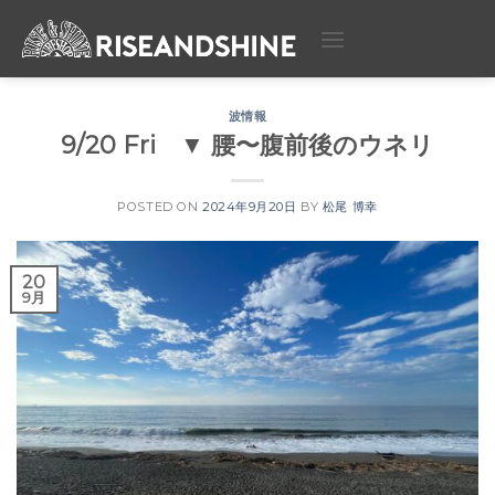
Skip
to
content
波情報
9/20 Fri ▼ 腰〜腹前後のウネリ
POSTED ON
2024年9月20日
BY
松尾 博幸
20
9月