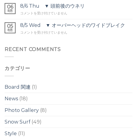
後・
▼
8/6 Thu ▼ 頭前後のウネリ
セ
06
セ
8月
ッ
8/6
コメントを受け付けていません
ッ
ト
Thu
ト
オ
▼
8/5 Wed ▼ オーバーヘッドのワイドブレイク
オ
05
ー
頭
8月
ー
バ
8/5
コメントを受け付けていません
前
バ
ー
Wed
後
ー
ヘ
▼
の
ヘ
ッ
オ
RECENT COMMENTS
ウ
ッ
ド
ー
ネ
ド
は
バ
リ
は
ー
は
カテゴリー
ヘ
ッ
ド
の
Board 関連
(1)
ワ
イ
News
(18)
ド
ブ
Photo Gallery
(8)
レ
イ
ク
Snow Surf
(49)
は
Style
(11)