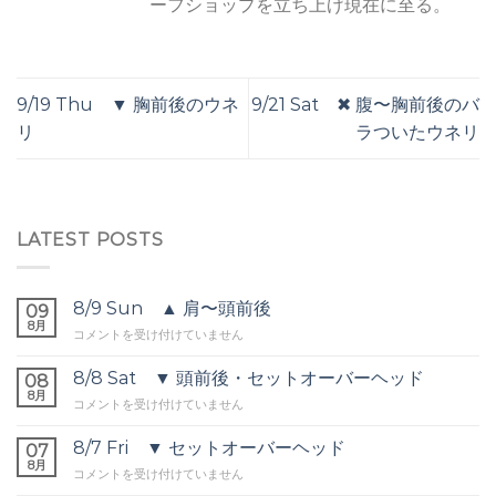
ーフショップを立ち上げ現在に至る。
9/19 Thu ▼ 胸前後のウネ
9/21 Sat ✖︎ 腹〜胸前後のバ
リ
ラついたウネリ
LATEST POSTS
8/9 Sun ▲ 肩〜頭前後
09
8月
8/9
コメントを受け付けていません
Sun
▲
8/8 Sat ▼ 頭前後・セットオーバーヘッド
08
肩〜
8月
8/8
コメントを受け付けていません
頭
Sat
前
▼
8/7 Fri ▼ セットオーバーヘッド
後
07
頭
8月
は
8/7
コメントを受け付けていません
前
Fri