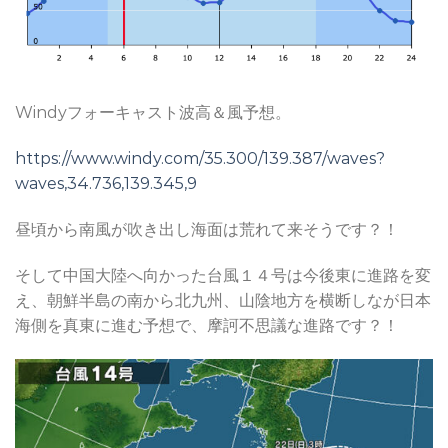
Windyフォーキャスト波高＆風予想。
https://www.windy.com/35.300/139.387/waves?
waves,34.736,139.345,9
昼頃から南風が吹き出し海面は荒れて来そうです？！
そして中国大陸へ向かった台風１４号は今後東に進路を変
え、朝鮮半島の南から北九州、山陰地方を横断しなが日本
海側を真東に進む予想で、摩訶不思議な進路です？！