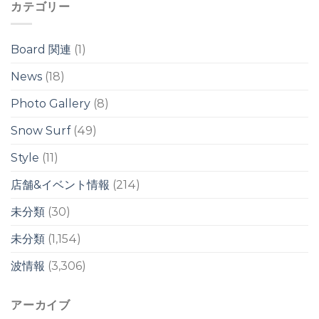
カテゴリー
ワ
ワ
イ
イ
ド
ド
ブ
ブ
Board 関連
(1)
レ
レ
イ
イ
News
(18)
ク
ク
は
は
Photo Gallery
(8)
Snow Surf
(49)
Style
(11)
店舗&イベント情報
(214)
未分類
(30)
未分類
(1,154)
波情報
(3,306)
アーカイブ