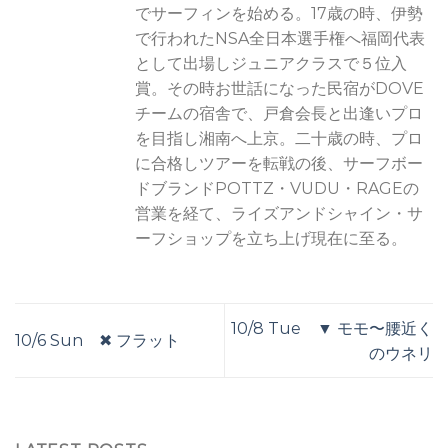
でサーフィンを始める。17歳の時、伊勢
で行われたNSA全日本選手権へ福岡代表
として出場しジュニアクラスで５位入
賞。その時お世話になった民宿がDOVE
チームの宿舎で、戸倉会長と出逢いプロ
を目指し湘南へ上京。二十歳の時、プロ
に合格しツアーを転戦の後、サーフボー
ドブランドPOTTZ・VUDU・RAGEの
営業を経て、ライズアンドシャイン・サ
ーフショップを立ち上げ現在に至る。
10/8 Tue ▼ モモ〜腰近く
10/6 Sun ✖︎ フラット
のウネリ