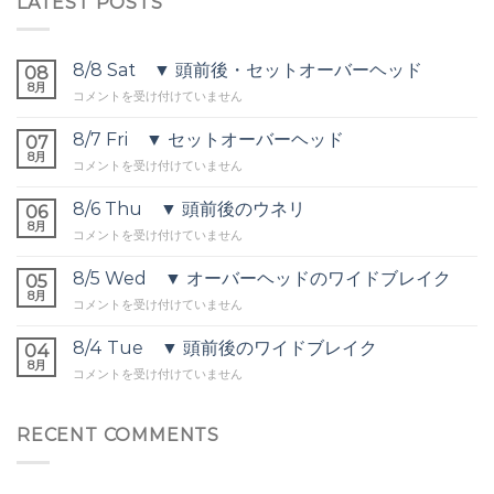
LATEST POSTS
8/8 Sat ▼ 頭前後・セットオーバーヘッド
08
8月
8/8
コメントを受け付けていません
Sat
▼
8/7 Fri ▼ セットオーバーヘッド
07
頭
8月
8/7
コメントを受け付けていません
前
Fri
後・
▼
8/6 Thu ▼ 頭前後のウネリ
セ
06
セ
8月
ッ
8/6
コメントを受け付けていません
ッ
ト
Thu
ト
オ
▼
8/5 Wed ▼ オーバーヘッドのワイドブレイク
オ
05
ー
頭
8月
ー
バ
8/5
コメントを受け付けていません
前
バ
ー
Wed
後
ー
ヘ
▼
8/4 Tue ▼ 頭前後のワイドブレイク
の
04
ヘ
ッ
オ
8月
ウ
ッ
8/4
コメントを受け付けていません
ド
ー
ネ
ド
Tue
は
バ
リ
は
▼
ー
は
頭
RECENT COMMENTS
ヘ
前
ッ
後
ド
の
の