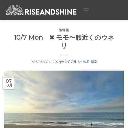
Skip
to
content
波情報
10/7 Mon ✖︎ モモ〜腰近くのウネ
リ
POSTED ON
2024年10月7日
BY
松尾 博幸
07
10月