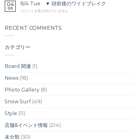
ヘ
▼
8/4 Tue ▼ 頭前後のワイドブレイク
の
04
ヘ
ッ
オ
8月
ウ
ッ
8/4
コメントを受け付けていません
ド
ー
ネ
ド
Tue
は
バ
リ
は
▼
ー
は
頭
RECENT COMMENTS
ヘ
前
ッ
後
ド
の
の
カテゴリー
ワ
ワ
イ
イ
ド
ド
ブ
ブ
Board 関連
(1)
レ
レ
イ
イ
News
(18)
ク
ク
は
は
Photo Gallery
(8)
Snow Surf
(49)
Style
(11)
店舗&イベント情報
(214)
未分類
(30)