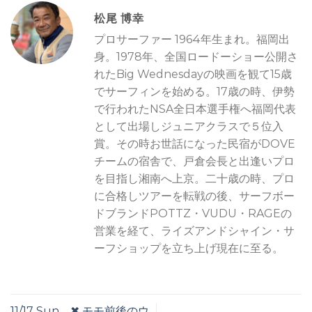
松尾 博幸
プロサーファー 1964年生まれ。福岡出
身。1978年、全国ロードーショー公開さ
れたBig Wednesdayの映画を観て15歳
でサーフィンを始める。17歳の時、伊勢
で行われたNSA全日本選手権へ福岡代表
として出場しジュニアクラスで５位入
賞。その時お世話になった民宿がDOVE
チームの宿舎で、戸倉会長と出逢いプロ
を目指し湘南へ上京。二十歳の時、プロ
に合格しツアーを転戦の後、サーフボー
ドブランドPOTTZ・VUDU・RAGEの
営業を経て、ライズアンドシャイン・サ
ーフショップを立ち上げ現在に至る。
11/17 Sun ✖︎ モモ前後のウ