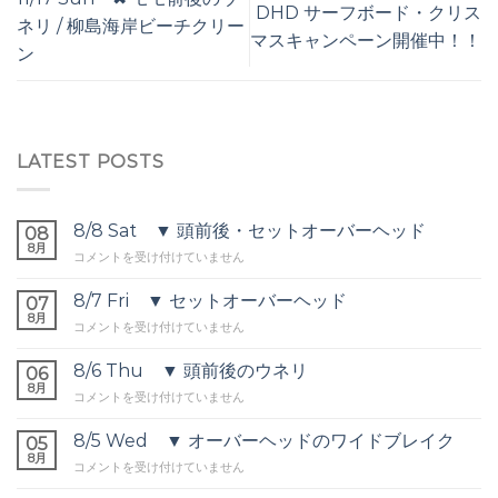
DHD サーフボード・クリス
ネリ / 柳島海岸ビーチクリー
マスキャンペーン開催中！！
ン
LATEST POSTS
8/8 Sat ▼ 頭前後・セットオーバーヘッド
08
8月
8/8
コメントを受け付けていません
Sat
▼
8/7 Fri ▼ セットオーバーヘッド
07
頭
8月
8/7
コメントを受け付けていません
前
Fri
後・
▼
8/6 Thu ▼ 頭前後のウネリ
セ
06
セ
8月
ッ
8/6
コメントを受け付けていません
ッ
ト
Thu
ト
オ
▼
8/5 Wed ▼ オーバーヘッドのワイドブレイク
オ
05
ー
頭
8月
ー
バ
8/5
コメントを受け付けていません
前
バ
ー
Wed
後
ー