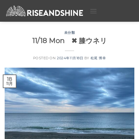
Skip
to
content
未分類
11/18 Mon ✖︎ 膝ウネリ
POSTED ON
2024年11月18日
BY
松尾 博幸
18
11月