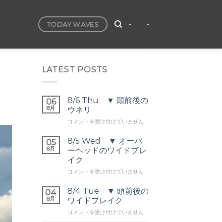
TODAY WAVES
T
-
-
LATEST POSTS
8/6 Thu ▼ 頭前後の
06
8月
ウネリ
8/6
コメントを受け付けていません
Thu
▼
8/5 Wed ▼ オーバ
05
頭
8月
ーヘッドのワイドブレ
前
イク
後
8/5
の
コメントを受け付けていません
Wed
ウ
▼
ネ
8/4 Tue ▼ 頭前後の
04
オ
リ
8月
ワイドブレイク
ー
は
8/4
コメントを受け付けていません
バ
Tue
ー