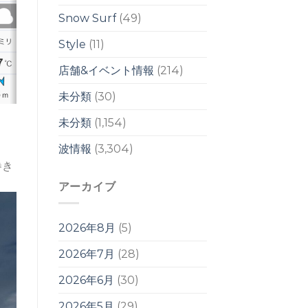
響
は
Snow Surf
(49)
週
明
Style
(11)
け
か
店舗&イベント情報
(214)
ら？！
は
未分類
(30)
未分類
(1,154)
波情報
(3,304)
巻き
アーカイブ
2026年8月
(5)
2026年7月
(28)
2026年6月
(30)
2026年5月
(29)