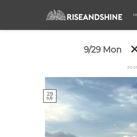
Skip
to
H
content
9/29 Mon
POS
29
9月