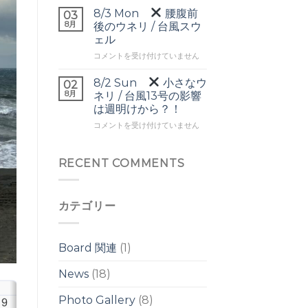
▼
ヘ
8/3 Mon
腰腹前
03
頭
ッ
8月
後のウネリ / 台風スウ
前
ド
ェル
後
の
8/3
の
コメントを受け付けていません
ワ
Mon
ワ
イ
イ
ド
8/2 Sun
小さなウ
02
腰
ド
ブ
8月
ネリ / 台風13号の影響
腹
ブ
レ
は週明けから？！
前
レ
イ
8/2
後
コメントを受け付けていません
イ
ク
Sun
の
ク
は
ウ
は
小
ネ
RECENT COMMENTS
さ
リ
な
/
ウ
台
カテゴリー
ネ
風
リ
ス
/
ウ
台
ェ
Board 関連
(1)
風
ル
13
は
News
(18)
号
の
Photo Gallery
(8)
影