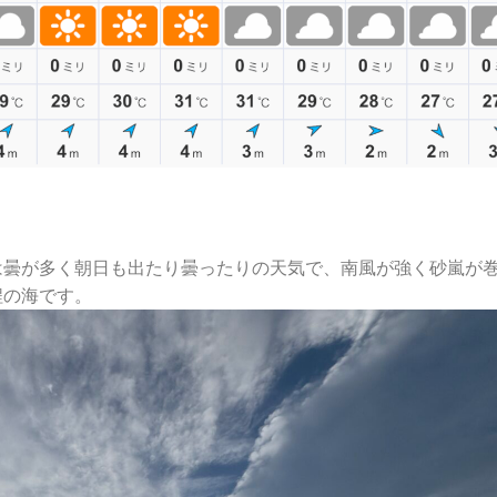
は曇が多く朝日も出たり曇ったりの天気で、南風が強く砂嵐が
程の海です。