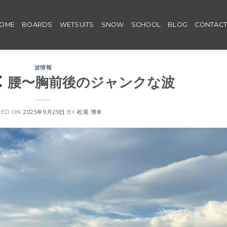
OME
BOARDS
WETSUITS
SNOW
SCHOOL
BLOG
CONTAC
波情報
腰〜胸前後のジャンクな波
TED ON
2025年9月29日
BY
松尾 博幸