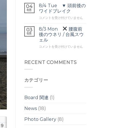
▼
ネ
は
8/4 Tue ▼ 頭前後の
04
オ
リ
8月
ワイドブレイク
ー
は
8/4
コメントを受け付けていません
バ
Tue
ー
▼
ヘ
8/3 Mon
腰腹前
03
頭
ッ
8月
後のウネリ / 台風スウ
前
ド
ェル
後
の
8/3
の
コメントを受け付けていません
ワ
Mon
ワ
イ
イ
ド
腰
ド
RECENT COMMENTS
ブ
腹
ブ
レ
前
レ
イ
後
イ
ク
カテゴリー
の
ク
は
ウ
は
ネ
リ
Board 関連
(1)
/
台
News
(18)
風
ス
Photo Gallery
(8)
ウ
ェ