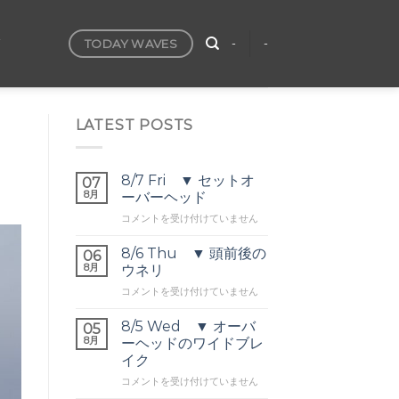
TODAY WAVES
T
-
-
LATEST POSTS
8/7 Fri ▼ セットオ
07
8月
ーバーヘッド
8/7
コメントを受け付けていません
Fri
▼
8/6 Thu ▼ 頭前後の
06
セ
8月
ウネリ
ッ
8/6
コメントを受け付けていません
ト
Thu
オ
▼
ー
8/5 Wed ▼ オーバ
05
頭
バ
8月
ーヘッドのワイドブレ
前
ー
イク
後
ヘ
8/5
の
コメントを受け付けていません
ッ
Wed
ウ
ド