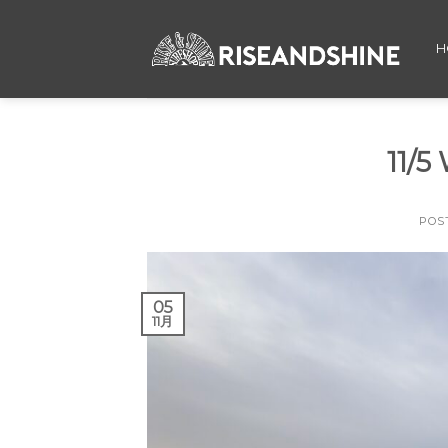
Skip
to
H
content
11/
POS
05
11月