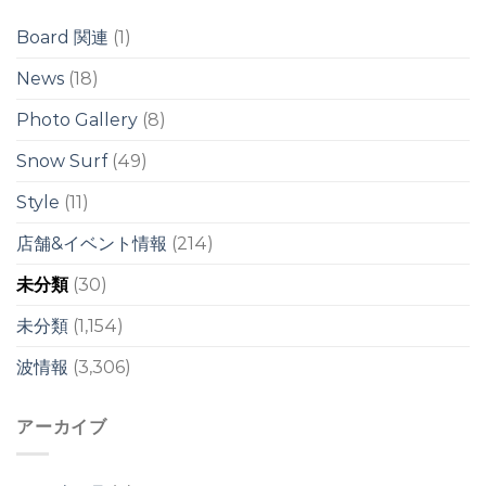
ド
ド
ブ
ブ
Board 関連
(1)
レ
レ
イ
イ
News
(18)
ク
ク
は
は
Photo Gallery
(8)
Snow Surf
(49)
Style
(11)
店舗&イベント情報
(214)
未分類
(30)
未分類
(1,154)
波情報
(3,306)
アーカイブ