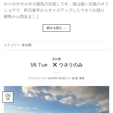
がりややポカポカ陽気の日差しです。海は緩い北風のオフ
ショアで、昨日後半からサイズアップしたウネリが残り、
柳島から西浜ま […]
続きを読む
→
カテゴリー:
未分類
未分類
1/6 Tue
ウネリのみ
POSTED ON
2026年1月6日
BY
松尾 博幸
06
1月