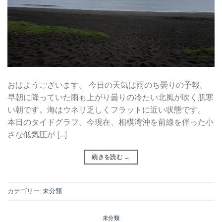
おはようございます。 今日の天気は雨のち曇りの予報。
早朝に降っていた雨も上がり曇りの冷たい北風が吹く肌寒
い朝です。海はウネリ乏しくフラットに近い状態です。
本日のタイドグラフ。今現在、相模湾沖を前線を伴った小
さな低気圧が […]
続きを読む
→
カテゴリー:
未分類
未分類