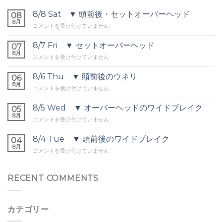
8/8 Sat ▼ 頭前後・セットオーバーヘッド
08
8月
8/8
コメントを受け付けていません
Sat
▼
8/7 Fri ▼ セットオーバーヘッド
07
頭
8月
8/7
コメントを受け付けていません
前
Fri
後・
▼
8/6 Thu ▼ 頭前後のウネリ
セ
06
セ
8月
ッ
8/6
コメントを受け付けていません
ッ
ト
Thu
ト
オ
▼
8/5 Wed ▼ オーバーヘッドのワイドブレイク
オ
05
ー
頭
8月
ー
バ
8/5
コメントを受け付けていません
前
バ
ー
Wed
後
ー
ヘ
▼
8/4 Tue ▼ 頭前後のワイドブレイク
の
04
ヘ
ッ
オ
8月
ウ
ッ
8/4
コメントを受け付けていません
ド
ー
ネ
ド
Tue
は
バ
リ
は
▼
ー
は
頭
RECENT COMMENTS
ヘ
前
ッ
後
ド
の
の
カテゴリー
ワ
ワ
イ
イ