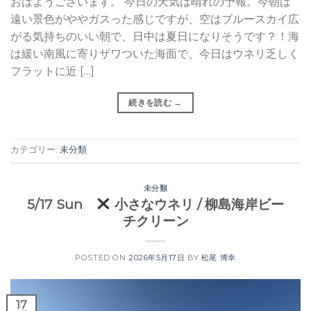
おはようございます。 今日の天気は晴れの予報。今朝は
遠い景色がややガスった感じですが、空はブルースカイ広
がる気持ちのいい朝で、日中は夏日になりそうです？！海
は緩い南風に寄りザワついた海面で、今日はウネリ乏しく
フラットに近 […]
続きを読む
→
カテゴリー:
未分類
未分類
5/17 Sun
小さなウネリ / 柳島海岸ビー
チクリーン
POSTED ON
2026年5月17日
BY
松尾 博幸
17