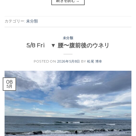
続きを読む
→
カテゴリー:
未分類
未分類
5/8 Fri ▼ 腰〜腹前後のウネリ
POSTED ON
2026年5月8日
BY
松尾 博幸
08
5月