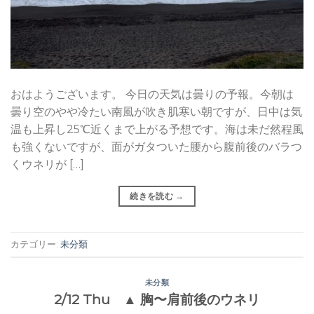
おはようございます。 今日の天気は曇りの予報。今朝は
曇り空のやや冷たい南風が吹き肌寒い朝ですが、日中は気
温も上昇し25℃近くまで上がる予想です。海は未だ然程風
も強くないですが、面がガタついた腰から腹前後のバラつ
くウネリが […]
続きを読む
→
カテゴリー:
未分類
未分類
2/12 Thu ▲ 胸〜肩前後のウネリ