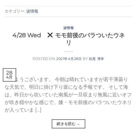
カテゴリー:
波情報
波情報
4/28 Wed
モモ前後のバラついたウネ
リ
POSTED ON
2021年4月28日
BY
松尾 博幸
28
4月
おはようございます。 今朝は晴れていますが若干薄曇り
な天気で、明日に掛け下り坂になる予報です。 そして海
は、昨日から吹いていた南風が一旦収まり無風に近いオフ
が吹き穏やかな感じで、膝・モモ前後のバラついたウネリ
が入っていま […]
続きを読む
→