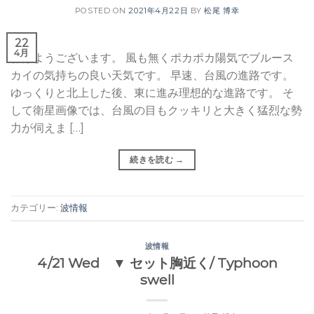
POSTED ON
2021年4月22日
BY
松尾 博幸
22
4月
おはようございます。 風も無くポカポカ陽気でブルース
カイの気持ちの良い天気です。 早速、台風の進路です。
ゆっくりと北上した後、東に進み理想的な進路です。 そ
して衛星画像では、台風の目もクッキリと大きく猛烈な勢
力が伺えま […]
続きを読む
→
カテゴリー:
波情報
波情報
4/21 Wed ▼ セット胸近く/ Typhoon
swell