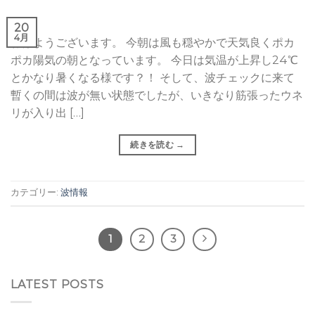
20
4月
おはようございます。 今朝は風も穏やかで天気良くポカ
ポカ陽気の朝となっています。 今日は気温が上昇し24℃
とかなり暑くなる様です？！ そして、波チェックに来て
暫くの間は波が無い状態でしたが、いきなり筋張ったウネ
リが入り出 […]
続きを読む
→
カテゴリー:
波情報
1
2
3
LATEST POSTS