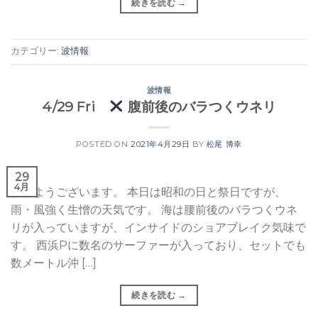
続きを読む
→
カテゴリー:
波情報
波情報
4/29 Fri
腹前後のバラつくウネリ
POSTED ON
2021年4月29日
BY
松尾 博幸
29
4月
おはようございます。 本日は昭和の日と祭日ですが、
雨・風強く生憎の天気です。 海は腰前後のバラつくウネ
リが入っていますが、インサイドのショアブレイク気味で
す。 西浜Pに数名のサーファーが入っており、セットでも
数メートル沖 […]
続きを読む
→