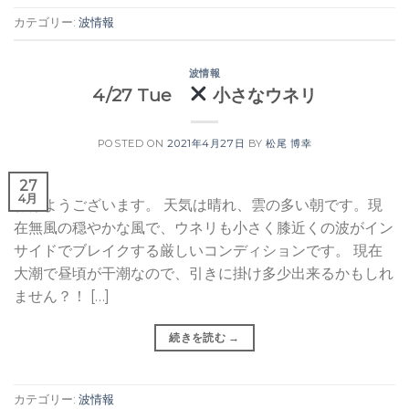
カテゴリー:
波情報
波情報
4/27 Tue
小さなウネリ
POSTED ON
2021年4月27日
BY
松尾 博幸
27
4月
おはようございます。 天気は晴れ、雲の多い朝です。現
在無風の穏やかな風で、ウネリも小さく膝近くの波がイン
サイドでブレイクする厳しいコンディションです。 現在
大潮で昼頃が干潮なので、引きに掛け多少出来るかもしれ
ません？！ […]
続きを読む
→
カテゴリー:
波情報