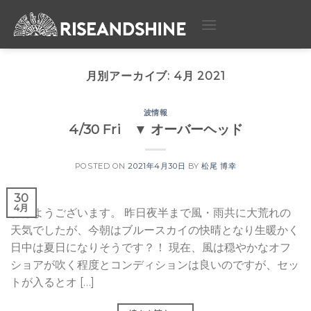
Skip
to
content
月別アーカイブ:
4月 2021
波情報
4/30 Fri ▼ オーバーヘッド
POSTED ON
2021年4月30日
BY
松尾 博幸
30
4月
おはようございます。 昨日夜半まで風・雨共に大荒れの
天気でしたが、今朝はブルースカイの快晴となり生暖かく
日中は夏日になりそうです？！ 現在、風は穏やかなオフ
ショアが吹く程度とコンディションは良いのですが、セッ
トが入るとオ […]