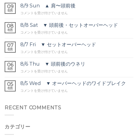
8/9 Sun ▲ 肩〜頭前後
09
8月
8/9
コメントを受け付けていません
Sun
▲
8/8 Sat ▼ 頭前後・セットオーバーヘッド
08
肩〜
8月
8/8
コメントを受け付けていません
頭
Sat
前
▼
8/7 Fri ▼ セットオーバーヘッド
後
07
頭
8月
は
8/7
コメントを受け付けていません
前
Fri
後・
▼
8/6 Thu ▼ 頭前後のウネリ
セ
06
セ
8月
ッ
8/6
コメントを受け付けていません
ッ
ト
Thu
ト
オ
▼
8/5 Wed ▼ オーバーヘッドのワイドブレイク
オ
05
ー
頭
8月
ー
バ
8/5
コメントを受け付けていません
前
バ
ー
Wed
後
ー
ヘ
▼
の
ヘ
ッ
オ
RECENT COMMENTS
ウ
ッ
ド
ー
ネ
ド
は
バ
リ
は
ー
は
カテゴリー
ヘ
ッ
ド