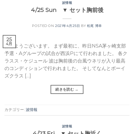
波情報
4/25 Sun ▼ セット胸前後
POSTED ON
2021年4月25日
BY
松尾 博幸
25
4月
おはようございます。 まず最初に、昨日NSA茅ヶ崎支部
予選・Aグループの試合が西浜Pにて行われました。 各ク
ラスス・ケジュール 波は胸前後の台風ウネリが入り最高
のコンディションで行われました。 そしてなんとボーイ
ズクラス […]
続きを読む
→
カテゴリー:
波情報
波情報
4/23 Fri ▼ セット胸近く