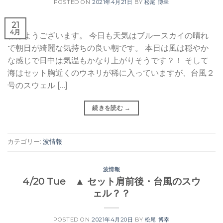
POSTED ON
2021年4月21日
BY
松尾 博幸
21
4月
おはようございます。 今日も天気はブルースカイの晴れ
で朝日が綺麗な気持ちの良い朝です。 本日は風は穏やか
な感じで日中は気温もかなり上がりそうです？！ そして
海はセット胸近くのウネリが稀に入っていますが、台風２
号のスウェル […]
続きを読む
→
カテゴリー:
波情報
波情報
4/20 Tue ▲ セット肩前後・台風のスウ
ェル？？
POSTED ON
2021年4月20日
BY
松尾 博幸