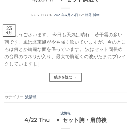
POSTED ON
2021年4月23日
BY
松尾 博幸
23
4月
おはようございます。 今日も天気は晴れ、若干雲の多い
朝です。風は北東風がやや強く吹いていますが、今のとこ
ろは何とか綺麗な面を保っています。 波はセット間長め
の台風のウネリが入り、最大で胸近くの波がたまにブレイ
クしています […]
続きを読む
→
カテゴリー:
波情報
波情報
4/22 Thu ▼ セット胸・肩前後