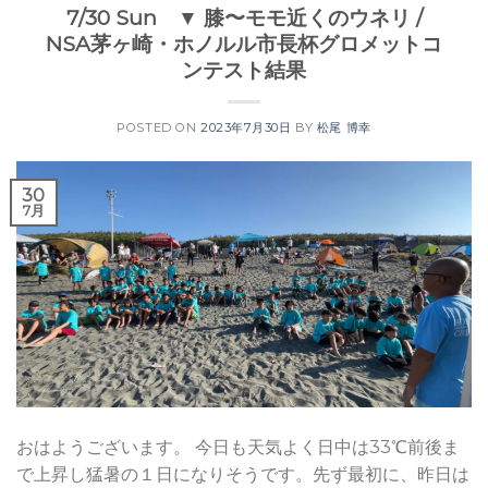
7/30 Sun ▼ 膝〜モモ近くのウネリ /
NSA茅ヶ崎・ホノルル市長杯グロメットコ
ンテスト結果
POSTED ON
2023年7月30日
BY
松尾 博幸
30
7月
おはようございます。 今日も天気よく日中は33℃前後ま
で上昇し猛暑の１日になりそうです。先ず最初に、昨日は