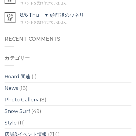
8月
は
8/7
コメントを受け付けていません
前
Fri
後・
▼
8/6 Thu ▼ 頭前後のウネリ
セ
06
セ
8月
ッ
8/6
コメントを受け付けていません
ッ
ト
Thu
ト
オ
▼
オ
ー
頭
RECENT COMMENTS
ー
バ
前
バ
ー
後
ー
ヘ
の
ヘ
ッ
カテゴリー
ウ
ッ
ド
ネ
ド
は
リ
は
は
Board 関連
(1)
News
(18)
Photo Gallery
(8)
Snow Surf
(49)
Style
(11)
店舗&イベント情報
(214)