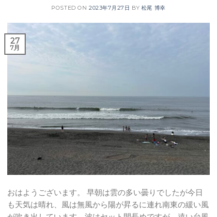
POSTED ON
2023年7月27日
BY
松尾 博幸
27
7月
おはようございます。 早朝は雲の多い曇りでしたが今日
も天気は晴れ、風は無風から陽が昇るに連れ南東の緩い風
が吹き出しています。波はセット間長めですが、遠い台風