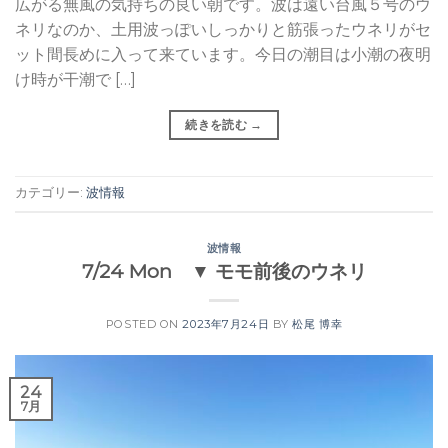
広がる無風の気持ちの良い朝です。波は遠い台風５号のウ
ネリなのか、土用波っぽいしっかりと筋張ったウネリがセ
ット間長めに入って来ています。今日の潮目は小潮の夜明
け時が干潮で […]
続きを読む
→
カテゴリー:
波情報
波情報
7/24 Mon ▼ モモ前後のウネリ
POSTED ON
2023年7月24日
BY
松尾 博幸
24
7月