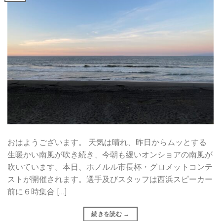
おはようございます。 天気は晴れ、昨日からムッとする
生暖かい南風が吹き続き、今朝も緩いオンショアの南風が
吹いています。本日、ホノルル市長杯・グロメットコンテ
ストが開催されます。選手及びスタッフは西浜スピーカー
前に６時集合 […]
続きを読む
→