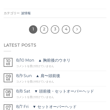
カテゴリー:
波情報
1
2
3
4
LATEST POSTS
8/10 Mon ▲ 胸前後のウネリ
10
8月
8/10
コメントを受け付けていません
Mon
▲
8/9 Sun ▲ 肩〜頭前後
09
胸
8月
8/9
コメントを受け付けていません
前
Sun
後
▲
8/8 Sat ▼ 頭前後・セットオーバーヘッド
の
08
肩〜
8月
ウ
8/8
コメントを受け付けていません
頭
ネ
Sat
前
リ
▼
8/7 Fri ▼ セットオーバーヘッド
後
07
は
頭