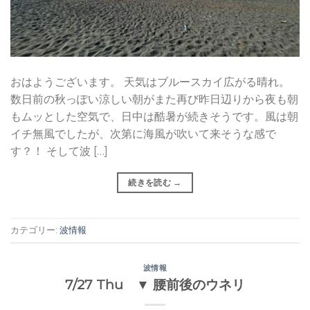
おはようございます。 天気はブルースカイ広がる晴れ。
数日前の秋っぽい涼しい朝がまた再び昨日辺りから夜も朝
もムッとした空気で、日中は酷暑が続きそうです。風は朝
イチ無風でしたが、次第に海風が吹いて来そうな感で
す？！ そして波 […]
続きを読む
→
カテゴリー:
波情報
波情報
7/27 Thu ▼ 腰前後のウネリ