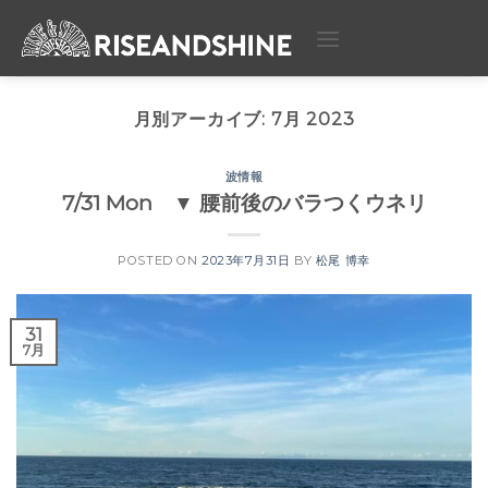
Skip
to
content
月別アーカイブ:
7月 2023
波情報
7/31 Mon ▼ 腰前後のバラつくウネリ
POSTED ON
2023年7月31日
BY
松尾 博幸
31
7月