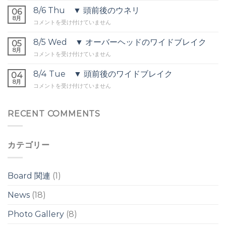
後・
▼
8/6 Thu ▼ 頭前後のウネリ
セ
06
セ
8月
ッ
8/6
コメントを受け付けていません
ッ
ト
Thu
ト
オ
▼
8/5 Wed ▼ オーバーヘッドのワイドブレイク
オ
05
ー
頭
8月
ー
バ
8/5
コメントを受け付けていません
前
バ
ー
Wed
後
ー
ヘ
▼
8/4 Tue ▼ 頭前後のワイドブレイク
の
04
ヘ
ッ
オ
8月
ウ
ッ
8/4
コメントを受け付けていません
ド
ー
ネ
ド
Tue
は
バ
リ
は
▼
ー
は
頭
RECENT COMMENTS
ヘ
前
ッ
後
ド
の
の
カテゴリー
ワ
ワ
イ
イ
ド
ド
ブ
ブ
Board 関連
(1)
レ
レ
イ
イ
News
(18)
ク
ク
は
は
Photo Gallery
(8)