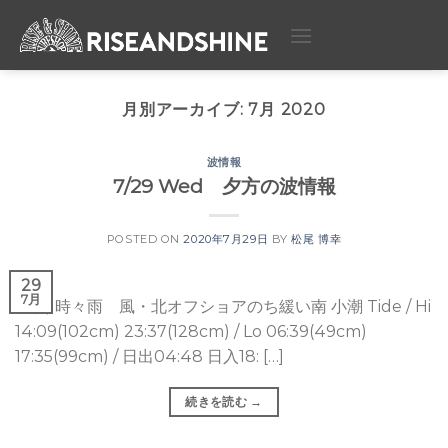
Skip
to
content
月別アーカイブ:
7月 2020
波情報
7/29 Wed 夕方の波情報
POSTED ON
2020年7月29日
BY
松尾 博幸
29
7月
曇り時々雨 風・北オフショアのち緩い南 小潮 Tide / Hi
14:09(102cm) 23:37(128cm) / Lo 06:39(49cm)
17:35(99cm) / 日出04:48 日入18: […]
続きを読む
→