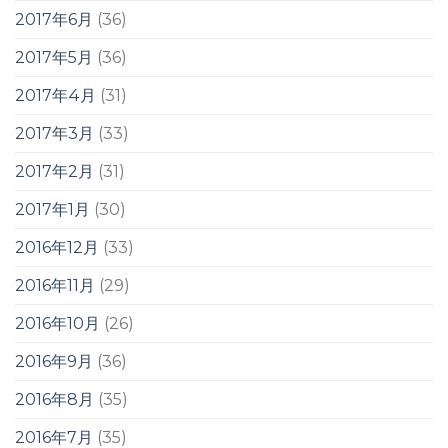
2017年6月
(36)
2017年5月
(36)
2017年4月
(31)
2017年3月
(33)
2017年2月
(31)
2017年1月
(30)
2016年12月
(33)
2016年11月
(29)
2016年10月
(26)
2016年9月
(36)
2016年8月
(35)
2016年7月
(35)