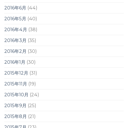
2016年6月
(44)
2016年5月
(40)
2016年4月
(38)
2016年3月
(35)
2016年2月
(30)
2016年1月
(30)
2015年12月
(31)
2015年11月
(19)
2015年10月
(24)
2015年9月
(25)
2015年8月
(21)
2015年7月
(23)