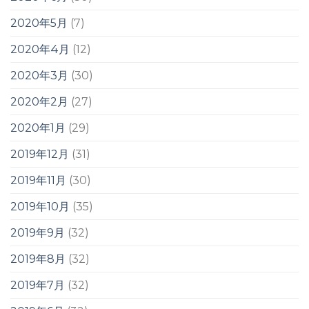
2020年5月
(7)
2020年4月
(12)
2020年3月
(30)
2020年2月
(27)
2020年1月
(29)
2019年12月
(31)
2019年11月
(30)
2019年10月
(35)
2019年9月
(32)
2019年8月
(32)
2019年7月
(32)