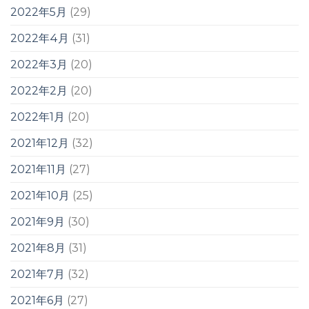
2022年5月
(29)
2022年4月
(31)
2022年3月
(20)
2022年2月
(20)
2022年1月
(20)
2021年12月
(32)
2021年11月
(27)
2021年10月
(25)
2021年9月
(30)
2021年8月
(31)
2021年7月
(32)
2021年6月
(27)