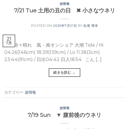
波情報
7/21 Tue 土用の丑の日 ✖︎ 小さなウネリ
POSTED ON
2020年7月21日
BY
松尾 博幸
21
7月
曇り時々晴れ 風・南オンショア 大潮 Tide / Hi
04:26(146cm) 18:39(139cm) / Lo 11:38(3cm)
23:44(91cm) / 日出04:42 日入18:54 こん […]
続きを読む
→
カテゴリー:
波情報
波情報
7/19 Sun ▼ 腹前後のウネリ