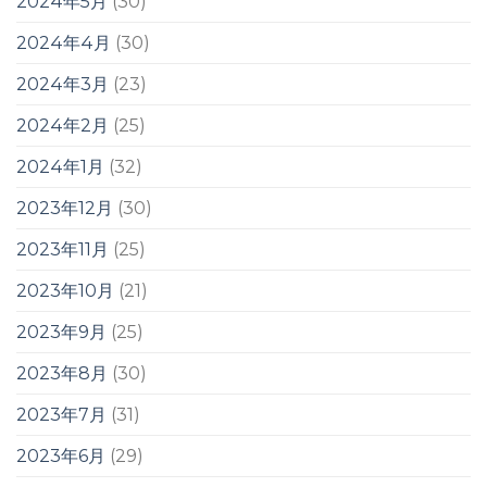
2024年5月
(30)
2024年4月
(30)
2024年3月
(23)
2024年2月
(25)
2024年1月
(32)
2023年12月
(30)
2023年11月
(25)
2023年10月
(21)
2023年9月
(25)
2023年8月
(30)
2023年7月
(31)
2023年6月
(29)