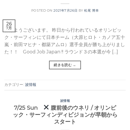
POSTED ON
2021年7月26日
BY
松尾 博幸
26
7月
おはようございます。 昨日から行われているオリンピッ
ク・サーフィンにて日本チーム（大原ヒロト・カノア五十
嵐・前田マヒナ・都築アムロ）選手全員が勝ち上がりまし
た！！ Good Job Japan !! ラウンド３の本選が今 […]
続きを読む
→
カテゴリー:
波情報
波情報
7/25 Sun
腹前後のウネリ / オリンピ
ック・サーフィンディビジョンが早朝から
スタート