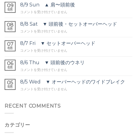
8/9 Sun ▲ 肩〜頭前後
09
8月
8/9
コメントを受け付けていません
Sun
▲
8/8 Sat ▼ 頭前後・セットオーバーヘッド
08
肩〜
8月
8/8
コメントを受け付けていません
頭
Sat
前
▼
8/7 Fri ▼ セットオーバーヘッド
後
07
頭
8月
は
8/7
コメントを受け付けていません
前
Fri
後・
▼
8/6 Thu ▼ 頭前後のウネリ
セ
06
セ
8月
ッ
8/6
コメントを受け付けていません
ッ
ト
Thu
ト
オ
▼
8/5 Wed ▼ オーバーヘッドのワイドブレイク
オ
05
ー
頭
8月
ー
バ
8/5
コメントを受け付けていません
前
バ
ー
Wed
後
ー
ヘ
▼
の
ヘ
ッ
オ
RECENT COMMENTS
ウ
ッ
ド
ー
ネ
ド
は
バ
リ
は
ー
は
カテゴリー
ヘ
ッ
ド