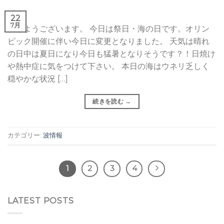
22
7月
おはようございます。 今日は祭日・海の日です。オリン
ピック開催に伴い今日に変更となりました。 天気は晴れ
の日中は夏日になり今日も猛暑となりそうです？！日焼け
や熱中症に気をつけて下さい。 本日の海はウネリ乏しく
穏やかな状況 […]
続きを読む
→
カテゴリー:
波情報
1
2
3
4
LATEST POSTS