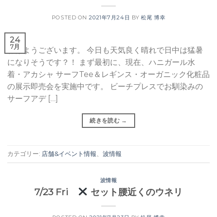
POSTED ON
2021年7月24日
BY
松尾 博幸
24
7月
おはようございます。 今日も天気良く晴れで日中は猛暑
になりそうです？！ まず最初に、現在、ハニガール水
着・アカシャ サーフTee＆レギンス・オーガニック化粧品
の展示即売会を実施中です。 ビーチプレスでお馴染みの
サーフアデ […]
続きを読む
→
カテゴリー:
店舗&イベント情報
、
波情報
波情報
7/23 Fri
セット腰近くのウネリ