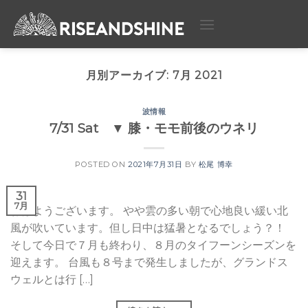
Skip
to
content
月別アーカイブ:
7月 2021
波情報
7/31 Sat ▼ 膝・モモ前後のウネリ
POSTED ON
2021年7月31日
BY
松尾 博幸
31
7月
おはようございます。 やや雲の多い朝で心地良い緩い北
風が吹いています。但し日中は猛暑となるでしょう？！
そして今日で７月も終わり、８月のタイフーンシーズンを
迎えます。 台風も８号まで発生しましたが、グランドス
ウェルとは行 […]