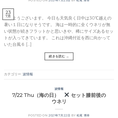
POSTED ON
2021年7月23日
BY
松尾 博幸
23
7月
おはようございます。 今日も天気良く日中は30℃越えの
暑い１日になりそうです。 海は一時的に全くウネリが無
い状態が続きフラットかと思いきや、稀にサイズあるセッ
トが入ってきています。 これは沖縄付近を西に向かって
いた台風６ […]
続きを読む
→
カテゴリー:
波情報
波情報
7/22 Thu（海の日）
セット膝前後の
ウネリ
POSTED ON
2021年7月22日
BY
松尾 博幸