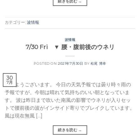
続きを読む
→
カテゴリー:
波情報
波情報
7/30 Fri ▼ 腰・腹前後のウネリ
POSTED ON
2021年7月30日
BY
松尾 博幸
30
7月
おはようございます。 今日の天気予報では曇り時々雨の
予報ですが、今朝は晴れて気持ちのいい朝となっていま
す。 波は昨日まで吹いた南風の影響でウネリが入りセッ
トで腰前後の波がインサイド寄りでブレイクしています。
風は現在無風 […]
続きを読む
→