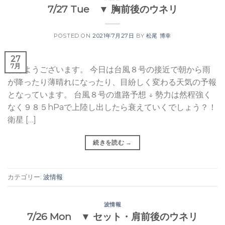
7/27 Tue ▼ 胸前後のウネリ
POSTED ON
2021年7月27日
BY
松尾 博幸
27
7月
おはようございます。 今日は台風８号の接近で朝から雨
が降ったり薄晴れになったり、目紛しく変わる天気の予報
となっています。 台風８号の進路予想 ↓ 勢力は然程強く
なく９８５hPaで上陸し出したら衰えていくでしょう？！
衛星 […]
続きを読む
→
カテゴリー:
波情報
波情報
7/26 Mon ▼ セット・肩前後のウネリ