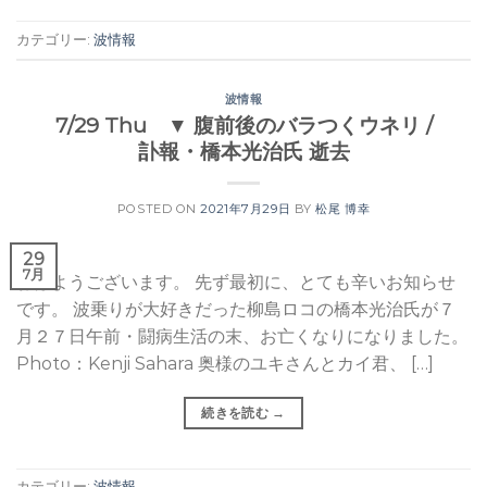
カテゴリー:
波情報
波情報
7/29 Thu ▼ 腹前後のバラつくウネリ /
訃報・橋本光治氏 逝去
POSTED ON
2021年7月29日
BY
松尾 博幸
29
7月
おはようございます。 先ず最初に、とても辛いお知らせ
です。 波乗りが大好きだった柳島ロコの橋本光治氏が７
月２７日午前・闘病生活の末、お亡くなりになりました。
Photo：Kenji Sahara 奥様のユキさんとカイ君、 […]
続きを読む
→
カテゴリー:
波情報