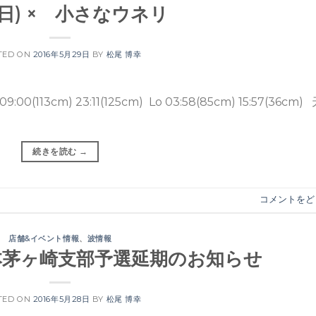
9(日) × 小さなウネリ
TED ON
2016年5月29日
BY
松尾 博幸
113cm) 23:11(125cm) Lo 03:58(85cm) 15:57(36cm)
続きを読む
→
コメントをど
店舗&イベント情報
、
波情報
全日本茅ヶ崎支部予選延期のお知らせ
TED ON
2016年5月28日
BY
松尾 博幸