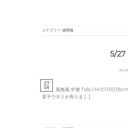
カテゴリー:
波情報
5/2
POS
27
5月
雨 風無風 中潮 Tide / Hi 07:01(128cm)
若干ウネリが有りま […]