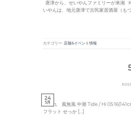
唐津から、せいやんファミリーが来湘 Kaon cha
いやんは、地元唐津で古民家居酒屋（もつ鍋
カテゴリー:
店舗&イベント情報
POS
24
5月
晴れ 風無風 中潮 Tide / Hi 05:16(141cm
フラット せっか […]