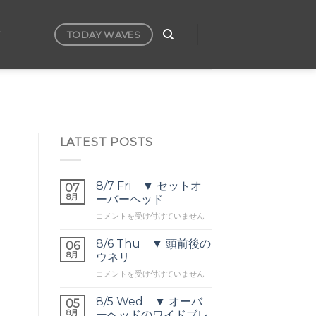
TODAY WAVES
T
-
-
LATEST POSTS
8/7 Fri ▼ セットオ
07
8月
ーバーヘッド
8/7
コメントを受け付けていません
Fri
▼
8/6 Thu ▼ 頭前後の
06
セ
8月
ウネリ
ッ
8/6
コメントを受け付けていません
ト
Thu
オ
▼
ー
8/5 Wed ▼ オーバ
05
頭
バ
8月
ーヘッドのワイドブレ