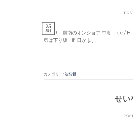
POS
25
5月
曇り 風南のオンショア 中潮 Tide / Hi 05:49(
気は下り坂 昨日か […]
カテゴリー:
波情報
せい
POS