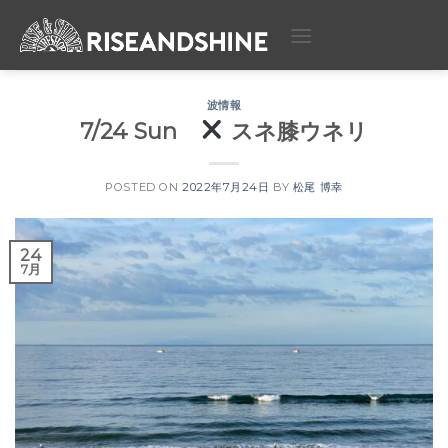
Skip
to
content
波情報
7/24 Sun
スネ膝ウネリ
POSTED ON
2022年7月24日
BY
松尾 博幸
24
7月