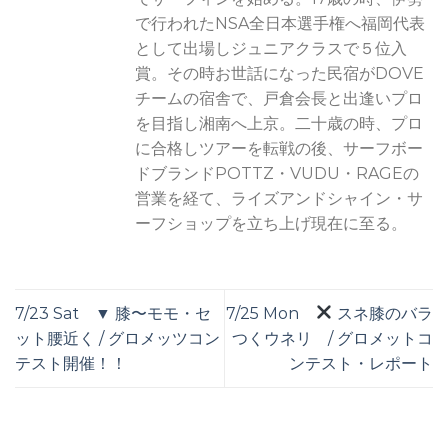
で行われたNSA全日本選手権へ福岡代表
として出場しジュニアクラスで５位入
賞。その時お世話になった民宿がDOVE
チームの宿舎で、戸倉会長と出逢いプロ
を目指し湘南へ上京。二十歳の時、プロ
に合格しツアーを転戦の後、サーフボー
ドブランドPOTTZ・VUDU・RAGEの
営業を経て、ライズアンドシャイン・サ
ーフショップを立ち上げ現在に至る。
7/23 Sat ▼ 膝〜モモ・セ
7/25 Mon
スネ膝のバラ
ット腰近く / グロメッツコン
つくウネリ / グロメットコ
テスト開催！！
ンテスト・レポート