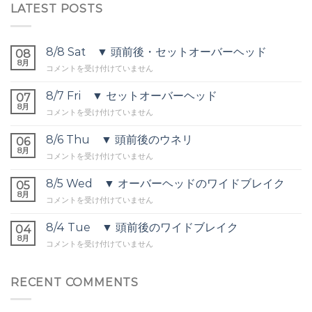
LATEST POSTS
8/8 Sat ▼ 頭前後・セットオーバーヘッド
08
8月
8/8
コメントを受け付けていません
Sat
▼
8/7 Fri ▼ セットオーバーヘッド
07
頭
8月
8/7
コメントを受け付けていません
前
Fri
後・
▼
8/6 Thu ▼ 頭前後のウネリ
セ
06
セ
8月
ッ
8/6
コメントを受け付けていません
ッ
ト
Thu
ト
オ
▼
8/5 Wed ▼ オーバーヘッドのワイドブレイク
オ
05
ー
頭
8月
ー
バ
8/5
コメントを受け付けていません
前
バ
ー
Wed
後
ー
ヘ
▼
8/4 Tue ▼ 頭前後のワイドブレイク
の
04
ヘ
ッ
オ
8月
ウ
ッ
8/4
コメントを受け付けていません
ド
ー
ネ
ド
Tue
は
バ
リ
は
▼
ー
は
頭
RECENT COMMENTS
ヘ
前
ッ
後
ド