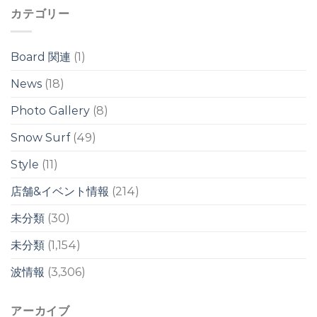
の
の
カテゴリー
ワ
ワ
イ
イ
ド
ド
ブ
ブ
Board 関連
(1)
レ
レ
イ
イ
News
(18)
ク
ク
は
は
Photo Gallery
(8)
Snow Surf
(49)
Style
(11)
店舗&イベント情報
(214)
未分類
(30)
未分類
(1,154)
波情報
(3,306)
アーカイブ