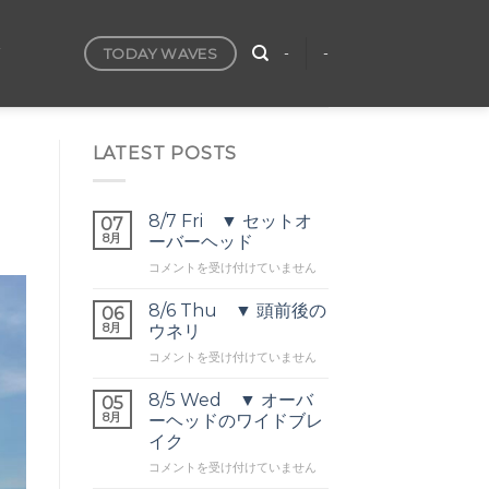
TODAY WAVES
T
-
-
LATEST POSTS
8/7 Fri ▼ セットオ
07
8月
ーバーヘッド
8/7
コメントを受け付けていません
Fri
▼
8/6 Thu ▼ 頭前後の
06
セ
8月
ウネリ
ッ
8/6
コメントを受け付けていません
ト
Thu
オ
▼
ー
8/5 Wed ▼ オーバ
05
頭
バ
8月
ーヘッドのワイドブレ
前
ー
イク
後
ヘ
8/5
の
コメントを受け付けていません
ッ
Wed
ウ
ド