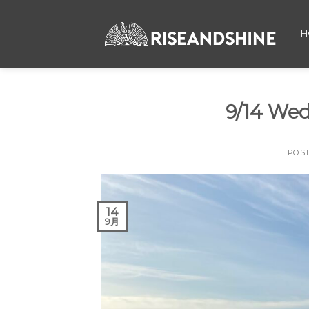
Skip
to
H
content
9/14 W
POS
14
9月