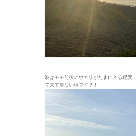
波はモモ前後のウネリがたまに入る程度
て来て居ない様です？！