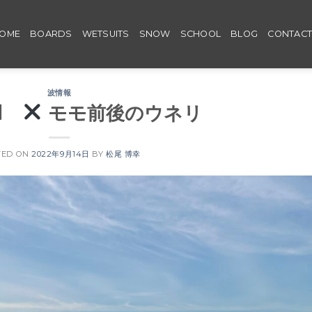
OME
BOARDS
WETSUITS
SNOW
SCHOOL
BLOG
CONTAC
波情報
ed
モモ前後のウネリ
TED ON
2022年9月14日
BY
松尾 博幸