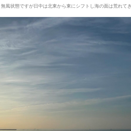
、無風状態ですが日中は北東から東にシフトし海の面は荒れて