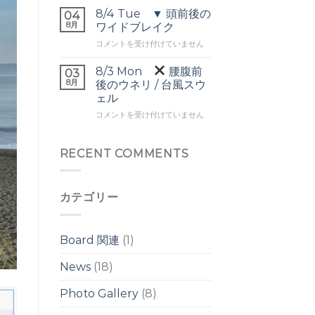
▼
ネ
は
8/4 Tue ▼ 頭前後の
04
オ
リ
8月
ワイドブレイク
ー
は
8/4
コメントを受け付けていません
バ
Tue
ー
▼
ヘ
8/3 Mon
腰腹前
03
頭
ッ
8月
後のウネリ / 台風スウ
前
ド
ェル
後
の
8/3
の
コメントを受け付けていません
ワ
Mon
ワ
イ
イ
ド
腰
ド
RECENT COMMENTS
ブ
腹
ブ
レ
前
レ
イ
後
イ
ク
カテゴリー
の
ク
は
ウ
は
ネ
リ
Board 関連
(1)
/
台
News
(18)
風
ス
Photo Gallery
(8)
ウ
ェ