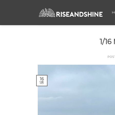
Skip
to
H
content
1/1
POS
16
1月