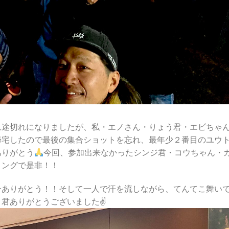
れ途切れになりましたが、私・エノさん・りょう君・エビちゃ
帰宅したので最後の集合ショットを忘れ、最年少２番目のユウ
ありがとう
今回、参加出来なかったシンジ君・コウちゃん・
ミングで是非！！
一ありがとう！！そして一人で汗を流しながら、てんてこ舞い
君ありがとうございました✌️