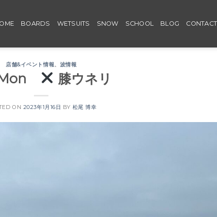
OME
BOARDS
WETSUITS
SNOW
SCHOOL
BLOG
CONTAC
店舗&イベント情報
、
波情報
6 Mon
膝ウネリ
TED ON
2023年1月16日
BY
松尾 博幸