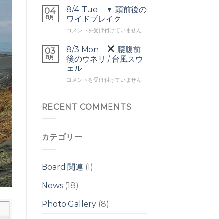
▼
ネ
は
8/4 Tue ▼ 頭前後の
04
オ
リ
8月
ワイドブレイク
ー
は
8/4
コメントを受け付けていません
バ
Tue
ー
▼
ヘ
8/3 Mon
腰腹前
03
頭
ッ
8月
後のウネリ / 台風スウ
前
ド
ェル
後
の
8/3
の
コメントを受け付けていません
ワ
Mon
ワ
イ
イ
ド
腰
ド
RECENT COMMENTS
ブ
腹
ブ
レ
前
レ
イ
後
イ
ク
カテゴリー
の
ク
は
ウ
は
ネ
リ
Board 関連
(1)
/
台
News
(18)
風
ス
Photo Gallery
(8)
ウ
ェ