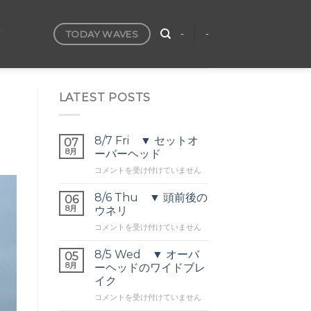
TODAY WAVES
T
-
-
LATEST POSTS
8/7 Fri ▼ セットオ
07
8月
ーバーヘッド
8/7
コメントを受け付けていません
Fri
▼
8/6 Thu ▼ 頭前後の
06
セ
8月
ウネリ
ッ
8/6
コメントを受け付けていません
ト
Thu
オ
▼
ー
8/5 Wed ▼ オーバ
05
頭
バ
8月
ーヘッドのワイドブレ
前
ー
イク
後
ヘ
8/5
の
コメントを受け付けていません
ッ
Wed
ウ
ド