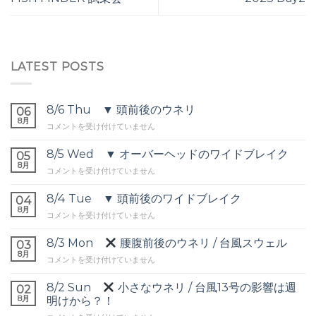
LATEST POSTS
8/6 Thu ▼ 頭前後のウネリ
06
8月
8/6
コメントを受け付けていません
Thu
▼
8/5 Wed ▼ オーバーヘッドのワイドブレイク
05
頭
8月
8/5
コメントを受け付けていません
前
Wed
後
▼
8/4 Tue ▼ 頭前後のワイドブレイク
の
04
オ
8月
ウ
8/4
コメントを受け付けていません
ー
ネ
Tue
バ
リ
▼
8/3 Mon
腰腹前後のウネリ / 台風スウェル
ー
03
は
頭
8月
ヘ
8/3
コメントを受け付けていません
前
ッ
Mon
後
ド
8/2 Sun
小さなウネリ / 台風13号の影響は週
の
02
の
腰
8月
ワ
明けから？！
ワ
腹
イ
イ