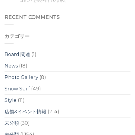
8/2
コメントを受け付けていません
前
ド
ド
Sun
後
ブ
ブ
の
レ
レ
小
RECENT COMMENTS
ウ
イ
イ
さ
ネ
ク
ク
な
リ
は
は
ウ
/
カテゴリー
ネ
台
リ
風
/
ス
台
ウ
Board 関連
(1)
風
ェ
13
ル
News
(18)
号
は
の
Photo Gallery
(8)
影
響
は
Snow Surf
(49)
週
明
Style
(11)
け
か
店舗&イベント情報
(214)
ら？！
は
未分類
(30)
未分類
(1,154)