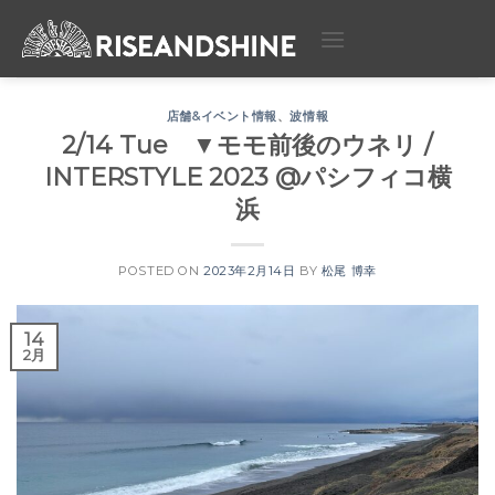
Skip
to
content
店舗&イベント情報
、
波情報
2/14 Tue ▼モモ前後のウネリ /
INTERSTYLE 2023 @パシフィコ横
浜
POSTED ON
2023年2月14日
BY
松尾 博幸
14
2月