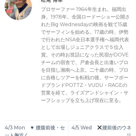
松尾 博幸
プロサーファー 1964年生まれ。福岡出
身。1978年、全国ロードーショー公開さ
れたBig Wednesdayの映画を観て15歳
でサーフィンを始める。17歳の時、伊勢
で行われたNSA全日本選手権へ福岡代表
として出場しジュニアクラスで５位入
賞。その時お世話になった民宿がDOVE
チームの宿舎で、戸倉会長と出逢いプロ
を目指し湘南へ上京。二十歳の時、プロ
に合格しツアーを転戦の後、サーフボー
ドブランドPOTTZ・VUDU・RAGEの
営業を経て、ライズアンドシャイン・サ
ーフショップを立ち上げ現在に至る。
4/3 Mon ▼ 腰腹前後・セ
4/5 Wed
腰前後のウネ
ット胸近く
リ