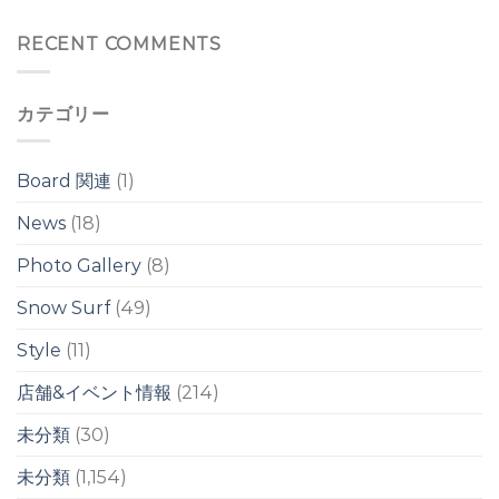
Tue
は
バ
リ
は
▼
ー
は
頭
RECENT COMMENTS
ヘ
前
ッ
後
ド
の
の
カテゴリー
ワ
ワ
イ
イ
ド
ド
ブ
ブ
Board 関連
(1)
レ
レ
イ
イ
News
(18)
ク
ク
は
は
Photo Gallery
(8)
Snow Surf
(49)
Style
(11)
店舗&イベント情報
(214)
未分類
(30)
未分類
(1,154)