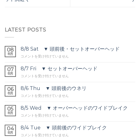
LATEST POSTS
8/8 Sat ▼ 頭前後・セットオーバーヘッド
08
8月
8/8
コメントを受け付けていません
Sat
▼
8/7 Fri ▼ セットオーバーヘッド
07
頭
8月
8/7
コメントを受け付けていません
前
Fri
後・
▼
8/6 Thu ▼ 頭前後のウネリ
セ
06
セ
8月
ッ
8/6
コメントを受け付けていません
ッ
ト
Thu
ト
オ
▼
8/5 Wed ▼ オーバーヘッドのワイドブレイク
オ
05
ー
頭
8月
ー
バ
8/5
コメントを受け付けていません
前
バ
ー
Wed
後
ー
ヘ
▼
8/4 Tue ▼ 頭前後のワイドブレイク
の
04
ヘ
ッ
オ
8月
ウ
ッ
8/4
コメントを受け付けていません
ド
ー
ネ
ド