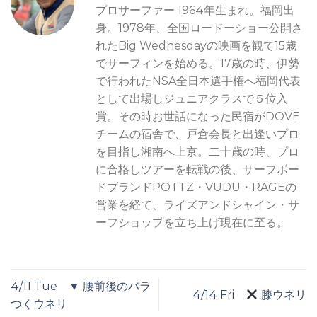
プロサーファー 1964年生まれ。福岡出
身。1978年、全国ロードーショー公開さ
れたBig Wednesdayの映画を観て15歳
でサーフィンを始める。17歳の時、伊勢
で行われたNSA全日本選手権へ福岡代表
として出場しジュニアクラスで５位入
賞。その時お世話になった民宿がDOVE
チームの宿舎で、戸倉会長と出逢いプロ
を目指し湘南へ上京。二十歳の時、プロ
に合格しツアーを転戦の後、サーフボー
ドブランドPOTTZ・VUDU・RAGEの
営業を経て、ライズアンドシャイン・サ
ーフショップを立ち上げ現在に至る。
4/11 Tue ▼ 腰前後のバラ
4/14 Fri
膝ウネリ
つくウネリ