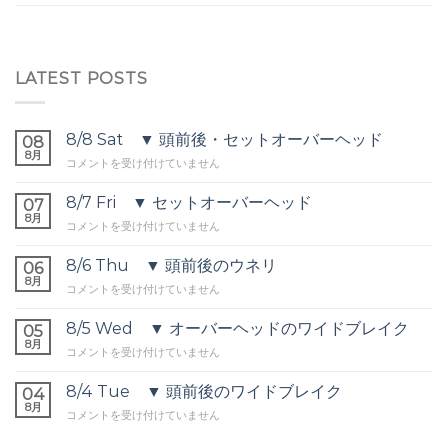
LATEST POSTS
8/8 Sat ▼ 頭前後・セットオーバーヘッド
08
8月
8/8
コメントを受け付けていません
Sat
▼
8/7 Fri ▼ セットオーバーヘッド
07
頭
8月
8/7
コメントを受け付けていません
前
Fri
後・
▼
8/6 Thu ▼ 頭前後のウネリ
セ
06
セ
8月
ッ
8/6
コメントを受け付けていません
ッ
ト
Thu
ト
オ
▼
8/5 Wed ▼ オーバーヘッドのワイドブレイク
オ
05
ー
頭
8月
ー
バ
8/5
コメントを受け付けていません
前
バ
ー
Wed
後
ー
ヘ
▼
8/4 Tue ▼ 頭前後のワイドブレイク
の
04
ヘ
ッ
オ
8月
ウ
ッ
8/4
コメントを受け付けていません
ド
ー
ネ
ド
Tue
は
バ
リ
は