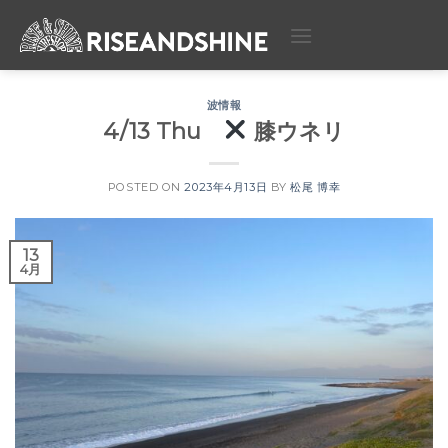
Skip
to
content
波情報
4/13 Thu
膝ウネリ
POSTED ON
2023年4月13日
BY
松尾 博幸
13
4月