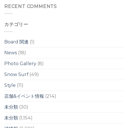
▼
ー
は
頭
RECENT COMMENTS
ヘ
前
ッ
後
ド
の
の
カテゴリー
ワ
ワ
イ
イ
ド
ド
ブ
ブ
Board 関連
(1)
レ
レ
イ
イ
News
(18)
ク
ク
は
は
Photo Gallery
(8)
Snow Surf
(49)
Style
(11)
店舗&イベント情報
(214)
未分類
(30)
未分類
(1,154)