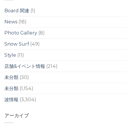
/
ス
台
ウ
Board 関連
(1)
風
ェ
13
ル
News
(18)
号
は
の
Photo Gallery
(8)
影
響
は
Snow Surf
(49)
週
明
Style
(11)
け
か
店舗&イベント情報
(214)
ら？！
は
未分類
(30)
未分類
(1,154)
波情報
(3,304)
アーカイブ