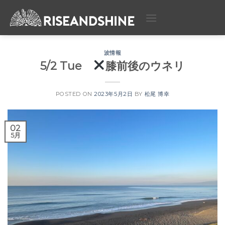
Skip
to
content
波情報
5/2 Tue
膝前後のウネリ
POSTED ON
2023年5月2日
BY
松尾 博幸
02
5月