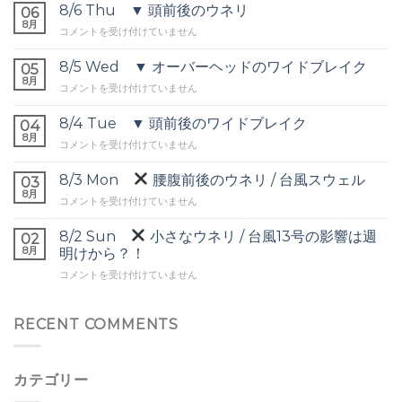
8/6 Thu ▼ 頭前後のウネリ
06
8月
8/6
コメントを受け付けていません
Thu
▼
8/5 Wed ▼ オーバーヘッドのワイドブレイク
05
頭
8月
8/5
コメントを受け付けていません
前
Wed
後
▼
8/4 Tue ▼ 頭前後のワイドブレイク
の
04
オ
8月
ウ
8/4
コメントを受け付けていません
ー
ネ
Tue
バ
リ
▼
8/3 Mon
腰腹前後のウネリ / 台風スウェル
ー
03
は
頭
8月
ヘ
8/3
コメントを受け付けていません
前
ッ
Mon
後
ド
8/2 Sun
小さなウネリ / 台風13号の影響は週
の
02
の
腰
8月
ワ
明けから？！
ワ
腹
イ
イ
8/2
コメントを受け付けていません
前
ド
ド
Sun
後
ブ
ブ
の
レ
レ
小
RECENT COMMENTS
ウ
イ
イ
さ
ネ
ク
ク
な
リ
は
は
ウ
/
カテゴリー
ネ
台
リ
風