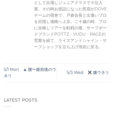
として出場しジュニアクラスで５位入
賞。その時お世話になった民宿がDOVE
チームの宿舎で、戸倉会長と出逢いプロ
を目指し湘南へ上京。二十歳の時、プロ
に合格しツアーを転戦の後、サーフボー
ドブランドPOTTZ・VUDU・RAGEの
営業を経て、ライズアンドシャイン・サ
ーフショップを立ち上げ現在に至る。
5/1 Mon ▲ 腰〜腹前後のウ
5/3 Wed
膝ウネリ
ネリ
LATEST POSTS