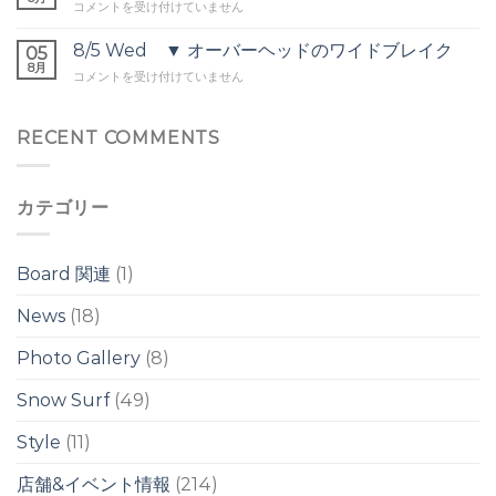
8/6
コメントを受け付けていません
ッ
ト
Thu
ト
オ
▼
8/5 Wed ▼ オーバーヘッドのワイドブレイク
オ
05
ー
頭
8月
ー
バ
8/5
コメントを受け付けていません
前
バ
ー
Wed
後
ー
ヘ
▼
の
ヘ
ッ
オ
RECENT COMMENTS
ウ
ッ
ド
ー
ネ
ド
は
バ
リ
は
ー
は
カテゴリー
ヘ
ッ
ド
の
Board 関連
(1)
ワ
イ
News
(18)
ド
ブ
Photo Gallery
(8)
レ
イ
ク
Snow Surf
(49)
は
Style
(11)
店舗&イベント情報
(214)