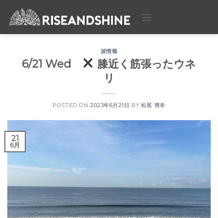
Skip
to
content
波情報
6/21 Wed
膝近く筋張ったウネ
リ
POSTED ON
2023年6月21日
BY
松尾 博幸
21
6月