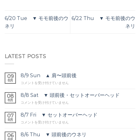
6/20 Tue ▼ モモ前後のウ
6/22 Thu ▼ モモ前後のウ
ネリ
ネリ
LATEST POSTS
8/9 Sun ▲ 肩〜頭前後
09
8月
8/9
コメントを受け付けていません
Sun
▲
8/8 Sat ▼ 頭前後・セットオーバーヘッド
08
肩〜
8月
8/8
コメントを受け付けていません
頭
Sat
前
▼
8/7 Fri ▼ セットオーバーヘッド
後
07
頭
8月
は
8/7
コメントを受け付けていません
前
Fri
後・
▼
8/6 Thu ▼ 頭前後のウネリ
セ
06
セ
8月
ッ