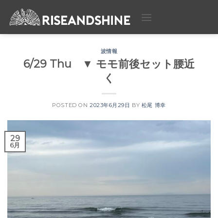
Skip
to
content
波情報
6/29 Thu ▼ モモ前後セット腰近
く
POSTED ON
2023年6月29日
BY
松尾 博幸
29
6月