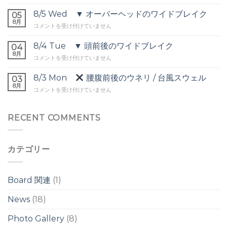
Thu
ト
▼
8/5 Wed ▼ オーバーヘッドのワイドブレイク
オ
05
頭
8月
ー
8/5
コメントを受け付けていません
前
バ
Wed
後
ー
▼
8/4 Tue ▼ 頭前後のワイドブレイク
の
04
ヘ
オ
8月
ウ
ッ
8/4
コメントを受け付けていません
ー
ネ
ド
Tue
バ
リ
は
▼
8/3 Mon
腰腹前後のウネリ / 台風スウェル
ー
03
は
頭
8月
ヘ
8/3
コメントを受け付けていません
前
ッ
Mon
後
ド
の
の
腰
RECENT COMMENTS
ワ
ワ
腹
イ
イ
前
ド
ド
後
ブ
ブ
カテゴリー
の
レ
レ
ウ
イ
イ
ネ
ク
ク
リ
は
Board 関連
(1)
は
/
台
News
(18)
風
ス
Photo Gallery
(8)
ウ
ェ