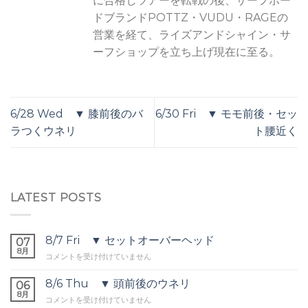
に合格しツアーを転戦の後、サーフボー
ドブランドPOTTZ・VUDU・RAGEの
営業を経て、ライズアンドシャイン・サ
ーフショップを立ち上げ現在に至る。
6/28 Wed ▼ 膝前後のバ
6/30 Fri ▼ モモ前後・セッ
ラつくウネリ
ト腰近く
LATEST POSTS
8/7 Fri ▼ セットオーバーヘッド
07
8月
8/7
コメントを受け付けていません
Fri
▼
8/6 Thu ▼ 頭前後のウネリ
06
セ
8月
8/6
コメントを受け付けていません
ッ