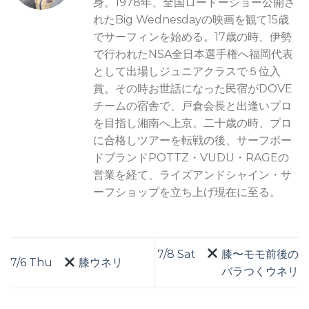
身。1978年、全国ロードーショー公開さ
れたBig Wednesdayの映画を観て15歳
でサーフィンを始める。17歳の時、伊勢
で行われたNSA全日本選手権へ福岡代表
として出場しジュニアクラスで５位入
賞。その時お世話になった民宿がDOVE
チームの宿舎で、戸倉会長と出逢いプロ
を目指し湘南へ上京。二十歳の時、プロ
に合格しツアーを転戦の後、サーフボー
ドブランドPOTTZ・VUDU・RAGEの
営業を経て、ライズアンドシャイン・サ
ーフショップを立ち上げ現在に至る。
7/8 Sat
膝〜モモ前後の
7/6 Thu
膝ウネリ
バラつくウネリ