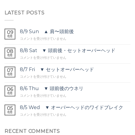
LATEST POSTS
8/9 Sun ▲ 肩〜頭前後
09
8月
8/9
コメントを受け付けていません
Sun
▲
8/8 Sat ▼ 頭前後・セットオーバーヘッド
08
肩〜
8月
8/8
コメントを受け付けていません
頭
Sat
前
▼
8/7 Fri ▼ セットオーバーヘッド
後
07
頭
8月
は
8/7
コメントを受け付けていません
前
Fri
後・
▼
8/6 Thu ▼ 頭前後のウネリ
セ
06
セ
8月
ッ
8/6
コメントを受け付けていません
ッ
ト
Thu
ト
オ
▼
8/5 Wed ▼ オーバーヘッドのワイドブレイク
オ
05
ー
頭
8月
ー
バ
8/5
コメントを受け付けていません
前
バ
ー
Wed
後
ー
ヘ
▼
の
ヘ
ッ
オ
RECENT COMMENTS
ウ
ッ
ド
ー