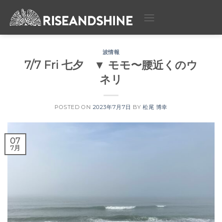
Skip
to
content
波情報
7/7 Fri 七夕 ▼ モモ〜腰近くのウ
ネリ
POSTED ON
2023年7月7日
BY
松尾 博幸
07
7月