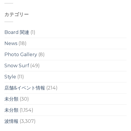
ネ
ド
は
バ
リ
は
ー
は
カテゴリー
ヘ
ッ
ド
の
Board 関連
(1)
ワ
イ
News
(18)
ド
ブ
Photo Gallery
(8)
レ
イ
ク
Snow Surf
(49)
は
Style
(11)
店舗&イベント情報
(214)
未分類
(30)
未分類
(1,154)
波情報
(3,307)