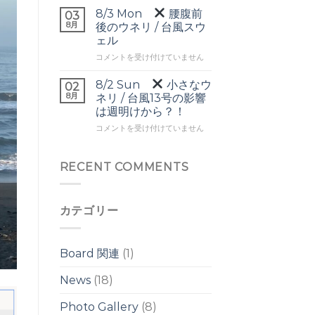
▼
ヘ
8/3 Mon
腰腹前
03
頭
ッ
8月
後のウネリ / 台風スウ
前
ド
ェル
後
の
8/3
の
コメントを受け付けていません
ワ
Mon
ワ
イ
イ
ド
8/2 Sun
小さなウ
02
腰
ド
ブ
8月
ネリ / 台風13号の影響
腹
ブ
レ
は週明けから？！
前
レ
イ
8/2
後
コメントを受け付けていません
イ
ク
Sun
の
ク
は
ウ
は
小
ネ
RECENT COMMENTS
さ
リ
な
/
ウ
台
カテゴリー
ネ
風
リ
ス
/
ウ
台
ェ
Board 関連
(1)
風
ル
13
は
News
(18)
号
の
Photo Gallery
(8)
影