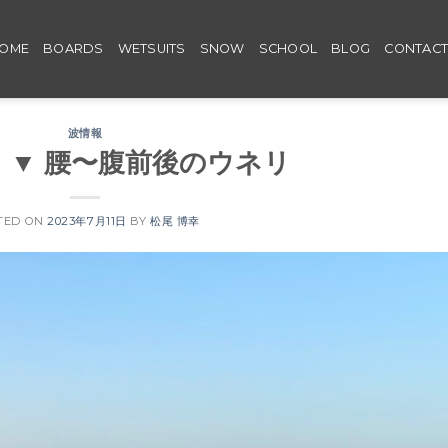
OME
BOARDS
WETSUITS
SNOW
SCHOOL
BLOG
CONTAC
波情報
Tue ▼ 腰〜腹前後のウネリ
TED ON
2023年7月11日
BY
松尾 博幸