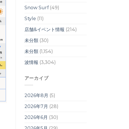
響
は
Snow Surf
(49)
週
明
Style
(11)
け
か
店舗&イベント情報
(214)
ら？！
は
未分類
(30)
未分類
(1,154)
波情報
(3,304)
アーカイブ
2026年8月
(5)
2026年7月
(28)
2026年6月
(30)
2026年5月
(29)