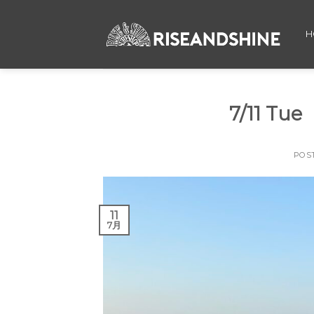
Skip
to
H
content
7/11 
POS
11
7月