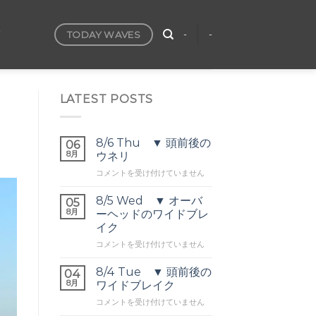
TODAY WAVES
T
-
-
LATEST POSTS
8/6 Thu ▼ 頭前後の
06
8月
ウネリ
8/6
コメントを受け付けていません
Thu
▼
8/5 Wed ▼ オーバ
05
頭
8月
ーヘッドのワイドブレ
前
イク
後
8/5
の
コメントを受け付けていません
Wed
ウ
▼
ネ
8/4 Tue ▼ 頭前後の
04
オ
リ
8月
ワイドブレイク
ー
は
8/4
コメントを受け付けていません
バ
Tue
ー