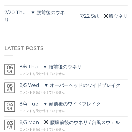
7/20 Thu ▼ 腰前後のウネ
7/22 Sat
膝ウネリ
リ
LATEST POSTS
8/6 Thu ▼ 頭前後のウネリ
06
8月
8/6
コメントを受け付けていません
Thu
▼
8/5 Wed ▼ オーバーヘッドのワイドブレイク
05
頭
8月
8/5
コメントを受け付けていません
前
Wed
後
▼
8/4 Tue ▼ 頭前後のワイドブレイク
の
04
オ
8月
ウ
8/4
コメントを受け付けていません
ー
ネ
Tue
バ
リ
▼
8/3 Mon
腰腹前後のウネリ / 台風スウェル
ー
03
は
頭
8月
ヘ
8/3
コメントを受け付けていません
前
ッ