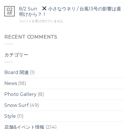
Mon
後
ド
8/2 Sun
小さなウネリ / 台風13号の影響は週
の
02
の
腰
8月
ワ
明けから？！
ワ
腹
イ
イ
8/2
コメントを受け付けていません
前
ド
ド
Sun
後
ブ
ブ
の
レ
レ
小
RECENT COMMENTS
ウ
イ
イ
さ
ネ
ク
ク
な
リ
は
は
ウ
/
カテゴリー
ネ
台
リ
風
/
ス
台
ウ
Board 関連
(1)
風
ェ
13
ル
News
(18)
号
は
の
Photo Gallery
(8)
影
響
は
Snow Surf
(49)
週
明
Style
(11)
け
か
店舗&イベント情報
(214)
ら？！