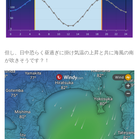
但し、日中恐らく昼過ぎに掛け気温の上昇と共に海風の南
が吹きそうです？！