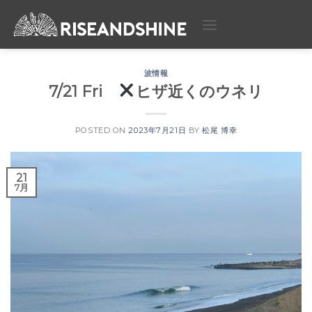
Skip
to
content
波情報
7/21 Fri
ヒザ近くのウネリ
POSTED ON
2023年7月21日
BY
松尾 博幸
21
7月