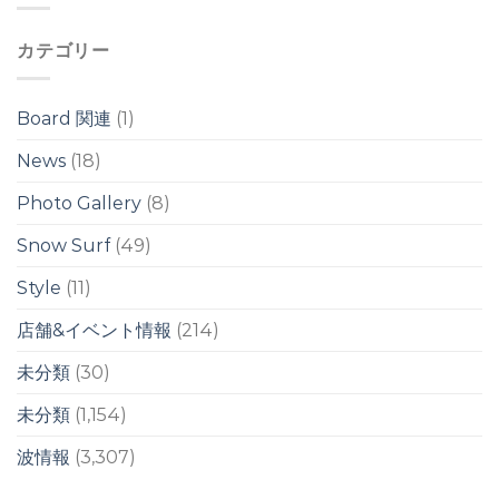
ド
は
バ
リ
は
ー
は
カテゴリー
ヘ
ッ
ド
の
Board 関連
(1)
ワ
イ
News
(18)
ド
ブ
Photo Gallery
(8)
レ
イ
ク
Snow Surf
(49)
は
Style
(11)
店舗&イベント情報
(214)
未分類
(30)
未分類
(1,154)
波情報
(3,307)