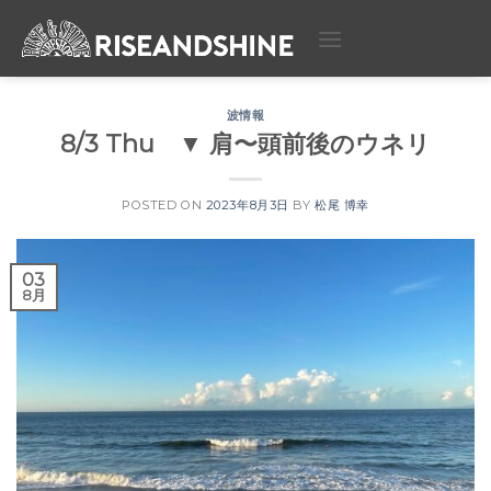
Skip
to
content
波情報
8/3 Thu ▼ 肩〜頭前後のウネリ
POSTED ON
2023年8月3日
BY
松尾 博幸
03
8月