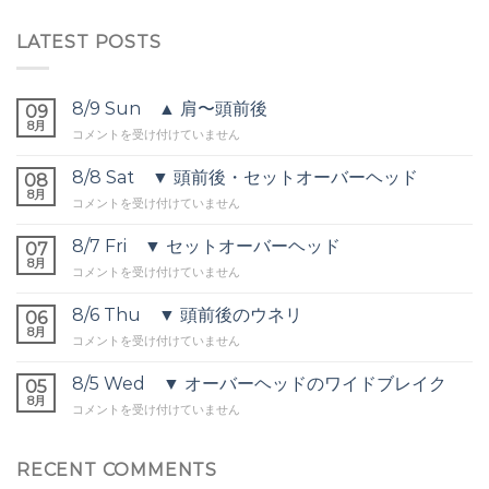
LATEST POSTS
8/9 Sun ▲ 肩〜頭前後
09
8月
8/9
コメントを受け付けていません
Sun
▲
8/8 Sat ▼ 頭前後・セットオーバーヘッド
08
肩〜
8月
8/8
コメントを受け付けていません
頭
Sat
前
▼
8/7 Fri ▼ セットオーバーヘッド
後
07
頭
8月
は
8/7
コメントを受け付けていません
前
Fri
後・
▼
8/6 Thu ▼ 頭前後のウネリ
セ
06
セ
8月
ッ
8/6
コメントを受け付けていません
ッ
ト
Thu
ト
オ
▼
8/5 Wed ▼ オーバーヘッドのワイドブレイク
オ
05
ー
頭
8月
ー
バ
8/5
コメントを受け付けていません
前
バ
ー
Wed
後
ー
ヘ
▼
の
ヘ
ッ
オ
RECENT COMMENTS
ウ
ッ
ド
ー
ネ