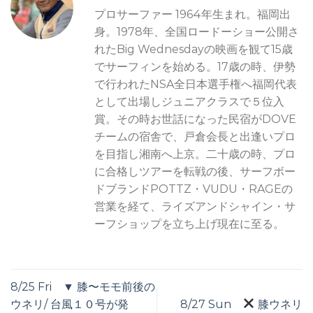
プロサーファー 1964年生まれ。福岡出
身。1978年、全国ロードーショー公開さ
れたBig Wednesdayの映画を観て15歳
でサーフィンを始める。17歳の時、伊勢
で行われたNSA全日本選手権へ福岡代表
として出場しジュニアクラスで５位入
賞。その時お世話になった民宿がDOVE
チームの宿舎で、戸倉会長と出逢いプロ
を目指し湘南へ上京。二十歳の時、プロ
に合格しツアーを転戦の後、サーフボー
ドブランドPOTTZ・VUDU・RAGEの
営業を経て、ライズアンドシャイン・サ
ーフショップを立ち上げ現在に至る。
8/25 Fri ▼ 膝〜モモ前後の
ウネリ/ 台風１０号が発
8/27 Sun
膝ウネリ