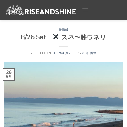
Skip
to
content
波情報
8/26 Sat
スネ〜膝ウネリ
POSTED ON
2023年8月26日
BY
松尾 博幸
26
8月