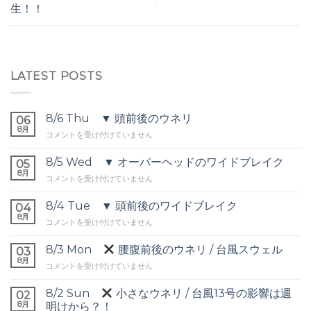
生！！
LATEST POSTS
8/6 Thu ▼ 頭前後のウネリ
06
8月
8/6
コメントを受け付けていません
Thu
▼
8/5 Wed ▼ オーバーヘッドのワイドブレイク
05
頭
8月
8/5
コメントを受け付けていません
前
Wed
後
▼
8/4 Tue ▼ 頭前後のワイドブレイク
の
04
オ
8月
ウ
8/4
コメントを受け付けていません
ー
ネ
Tue
バ
リ
▼
8/3 Mon
腰腹前後のウネリ / 台風スウェル
ー
03
は
頭
8月
ヘ
8/3
コメントを受け付けていません
前
ッ
Mon
後
ド
8/2 Sun
小さなウネリ / 台風13号の影響は週
の
02
の
腰
8月
ワ
明けから？！
ワ