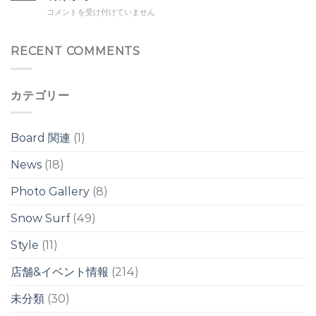
腹
イ
イ
8/2
コメントを受け付けていません
前
ド
ド
Sun
後
ブ
ブ
の
レ
レ
小
RECENT COMMENTS
ウ
イ
イ
さ
ネ
ク
ク
な
リ
は
は
ウ
/
カテゴリー
ネ
台
リ
風
/
ス
台
ウ
Board 関連
(1)
風
ェ
13
ル
News
(18)
号
は
の
Photo Gallery
(8)
影
響
は
Snow Surf
(49)
週
明
Style
(11)
け
か
店舗&イベント情報
(214)
ら？！
は
未分類
(30)