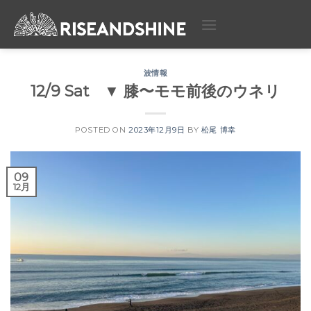
Skip
to
content
波情報
12/9 Sat ▼ 膝〜モモ前後のウネリ
POSTED ON
2023年12月9日
BY
松尾 博幸
09
12月