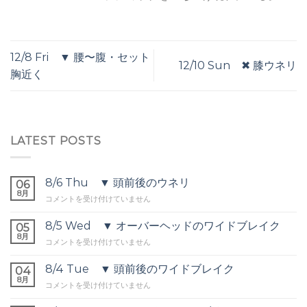
12/8 Fri ▼ 腰〜腹・セット
12/10 Sun ✖︎ 膝ウネリ
胸近く
LATEST POSTS
8/6 Thu ▼ 頭前後のウネリ
06
8月
8/6
コメントを受け付けていません
Thu
▼
8/5 Wed ▼ オーバーヘッドのワイドブレイク
05
頭
8月
8/5
コメントを受け付けていません
前
Wed
後
▼
8/4 Tue ▼ 頭前後のワイドブレイク
の
04
オ
8月
ウ
8/4
コメントを受け付けていません
ー
ネ
Tue
バ
リ