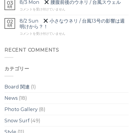
▼
8/3 Mon
腰腹前後のウネリ / 台風スウェル
ー
03
は
頭
8月
ヘ
8/3
コメントを受け付けていません
前
ッ
Mon
後
ド
8/2 Sun
小さなウネリ / 台風13号の影響は週
の
02
の
腰
8月
ワ
明けから？！
ワ
腹
イ
イ
8/2
コメントを受け付けていません
前
ド
ド
Sun
後
ブ
ブ
の
レ
レ
小
RECENT COMMENTS
ウ
イ
イ
さ
ネ
ク
ク
な
リ
は
は
ウ
/
カテゴリー
ネ
台
リ
風
/
ス
台
ウ
Board 関連
(1)
風
ェ
13
ル
News
(18)
号
は
の
Photo Gallery
(8)
影
響
は
Snow Surf
(49)
週
明
Style
(11)