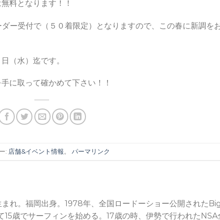
は無料となります！！
ーダー受付で（５０着限定）となりますので、この春に新調を
１日（水）迄です。
を手に取って確かめて下さい！！
ー:
店舗&イベント情報
。
パーマリンク
年生まれ。福岡出身。1978年、全国ロードーショー公開されたBi
観て15歳でサーフィンを始める。17歳の時、伊勢で行われたNSA