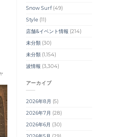
響
は
Snow Surf
(49)
週
明
Style
(11)
け
か
店舗&イベント情報
(214)
ら？！
は
未分類
(30)
未分類
(1,154)
波情報
(3,304)
キャ
アーカイブ
2026年8月
(5)
2026年7月
(28)
2026年6月
(30)
2026年5月
(29)