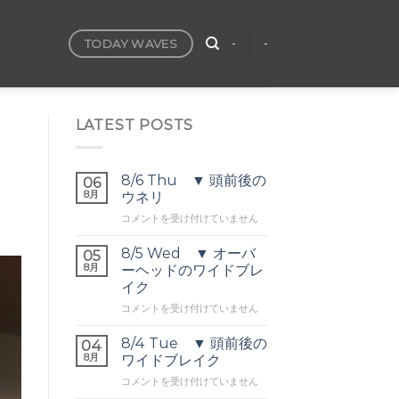
TODAY WAVES
T
-
-
LATEST POSTS
8/6 Thu ▼ 頭前後の
06
8月
ウネリ
8/6
コメントを受け付けていません
Thu
▼
8/5 Wed ▼ オーバ
05
頭
8月
ーヘッドのワイドブレ
前
イク
後
8/5
の
コメントを受け付けていません
Wed
ウ
▼
ネ
8/4 Tue ▼ 頭前後の
04
オ
リ
8月
ワイドブレイク
ー
は
8/4
コメントを受け付けていません
バ
Tue
ー