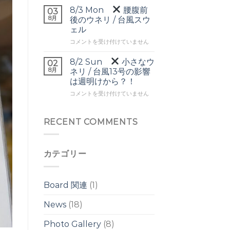
▼
ヘ
8/3 Mon
腰腹前
03
頭
ッ
8月
後のウネリ / 台風スウ
前
ド
ェル
後
の
8/3
の
コメントを受け付けていません
ワ
Mon
ワ
イ
イ
ド
8/2 Sun
小さなウ
02
腰
ド
ブ
8月
ネリ / 台風13号の影響
腹
ブ
レ
は週明けから？！
前
レ
イ
8/2
後
コメントを受け付けていません
イ
ク
Sun
の
ク
は
ウ
は
小
ネ
RECENT COMMENTS
さ
リ
な
/
ウ
台
カテゴリー
ネ
風
リ
ス
/
ウ
台
ェ
Board 関連
(1)
風
ル
13
は
News
(18)
号
の
Photo Gallery
(8)
影