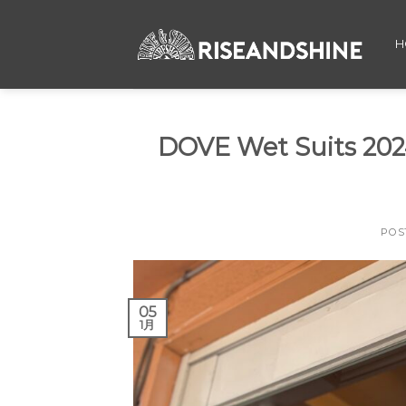
Skip
to
H
content
DOVE Wet Suits 2
POS
05
1月