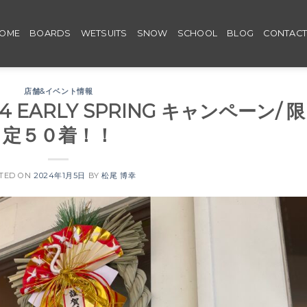
OME
BOARDS
WETSUITS
SNOW
SCHOOL
BLOG
CONTAC
店舗&イベント情報
024 EARLY SPRING キャンペーン/ 限
定５０着！！
TED ON
2024年1月5日
BY
松尾 博幸