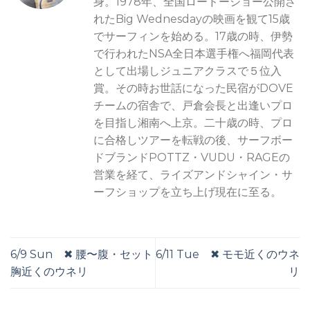
身。1978年、全国ロードーショー公開さ
れたBig Wednesdayの映画を観て15歳
でサーフィンを始める。17歳の時、伊勢
で行われたNSA全日本選手権へ福岡代表
として出場しジュニアクラスで５位入
賞。その時お世話になった民宿がDOVE
チームの宿舎で、戸倉会長と出逢いプロ
を目指し湘南へ上京。二十歳の時、プロ
に合格しツアーを転戦の後、サーフボー
ドブランドPOTTZ・VUDU・RAGEの
営業を経て、ライズアンドシャイン・サ
ーフショップを立ち上げ現在に至る。
6/9 Sun ✖︎ 腰〜腹・セット
6/11 Tue ✖︎ モモ近くのウネ
胸近くのウネリ
リ