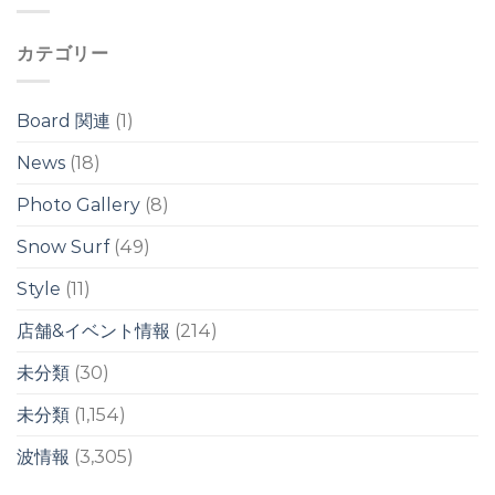
イ
イ
前
ド
ド
後
ブ
ブ
カテゴリー
の
レ
レ
ウ
イ
イ
ネ
ク
ク
リ
は
Board 関連
(1)
は
/
台
News
(18)
風
ス
Photo Gallery
(8)
ウ
ェ
ル
Snow Surf
(49)
は
Style
(11)
店舗&イベント情報
(214)
未分類
(30)
未分類
(1,154)
波情報
(3,305)