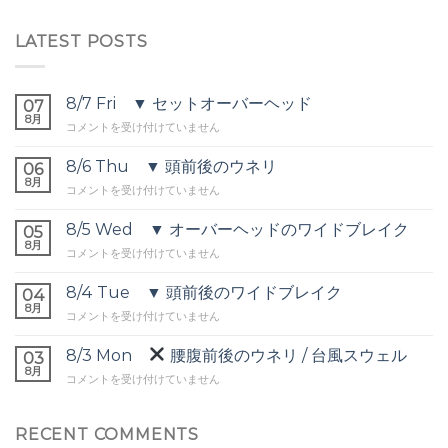
LATEST POSTS
8/7 Fri ▼ セットオーバーヘッド
07
8月
8/7
コメントを受け付けていません
Fri
▼
8/6 Thu ▼ 頭前後のウネリ
06
セ
8月
8/6
コメントを受け付けていません
ッ
Thu
ト
▼
8/5 Wed ▼ オーバーヘッドのワイドブレイク
オ
05
頭
8月
ー
8/5
コメントを受け付けていません
前
バ
Wed
後
ー
▼
8/4 Tue ▼ 頭前後のワイドブレイク
の
04
ヘ
オ
8月
ウ
ッ
8/4
コメントを受け付けていません
ー
ネ
ド
Tue
バ
リ
は
▼
8/3 Mon
腰腹前後のウネリ / 台風スウェル
ー
03
は
頭
8月
ヘ
8/3
コメントを受け付けていません
前
ッ
Mon
後
ド
の
の
腰
RECENT COMMENTS
ワ
ワ
腹