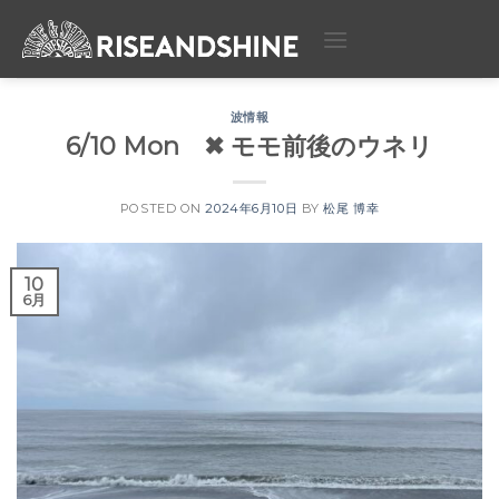
Skip
to
content
波情報
6/10 Mon ✖︎ モモ前後のウネリ
POSTED ON
2024年6月10日
BY
松尾 博幸
10
6月