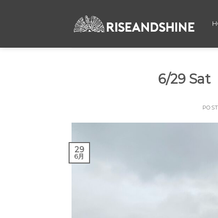
Skip
to
H
content
6/29 
POS
29
6月