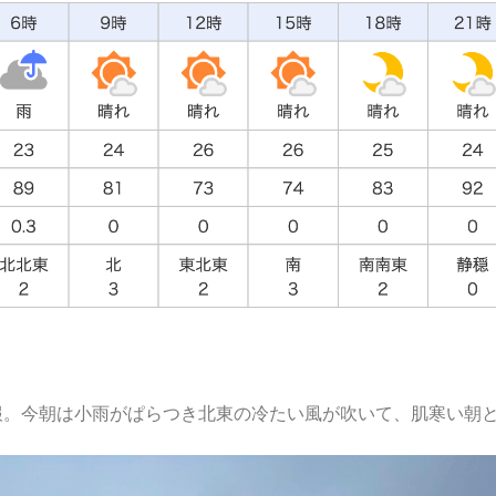
報。今朝は小雨がぱらつき北東の冷たい風が吹いて、肌寒い朝