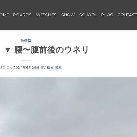
OME
BOARDS
WETSUITS
SNOW
SCHOOL
BLOG
CONTAC
波情報
Sat ▼ 腰〜腹前後のウネリ
TED ON
2024年6月29日
BY
松尾 博幸