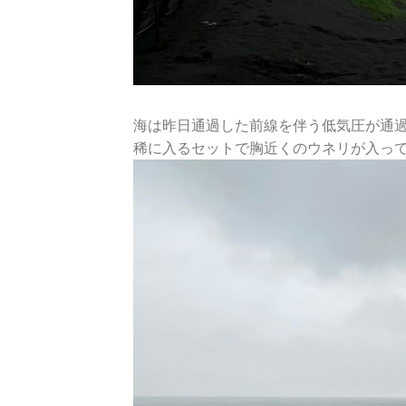
海は昨日通過した前線を伴う低気圧が通
稀に入るセットで胸近くのウネリが入っ