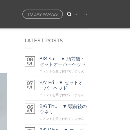
TODAY WAVES
T
-
-
LATEST POSTS
8/8 Sat ▼ 頭前後・
08
8月
セットオーバーヘッド
8/8
コメントを受け付けていません
Sat
▼
8/7 Fri ▼ セットオ
07
頭
8月
ーバーヘッド
前
8/7
コメントを受け付けていません
後・
Fri
セ
▼
ッ
8/6 Thu ▼ 頭前後の
06
セ
ト
8月
ウネリ
ッ
オ
8/6
コメントを受け付けていません
ト
ー
Thu
オ
バ
▼
ー
ー