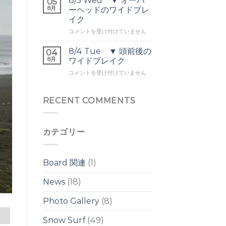
8/5 Wed ▼ オーバ
05
頭
バ
8月
ヘ
ーヘッドのワイドブレ
前
ー
ッ
イク
後
ヘ
ド
8/5
の
コメントを受け付けていません
ッ
は
Wed
ウ
ド
▼
ネ
は
8/4 Tue ▼ 頭前後の
04
オ
リ
8月
ワイドブレイク
ー
は
8/4
コメントを受け付けていません
バ
Tue
ー
▼
ヘ
頭
RECENT COMMENTS
ッ
前
ド
後
の
の
ワ
カテゴリー
ワ
イ
イ
ド
ド
ブ
ブ
レ
Board 関連
(1)
レ
イ
イ
ク
News
(18)
ク
は
は
Photo Gallery
(8)
Snow Surf
(49)