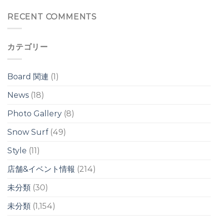
ド
の
の
腰
RECENT COMMENTS
ワ
ワ
腹
イ
イ
前
ド
ド
後
ブ
ブ
カテゴリー
の
レ
レ
ウ
イ
イ
ネ
ク
ク
リ
は
Board 関連
(1)
は
/
台
News
(18)
風
ス
Photo Gallery
(8)
ウ
ェ
ル
Snow Surf
(49)
は
Style
(11)
店舗&イベント情報
(214)
未分類
(30)
未分類
(1,154)