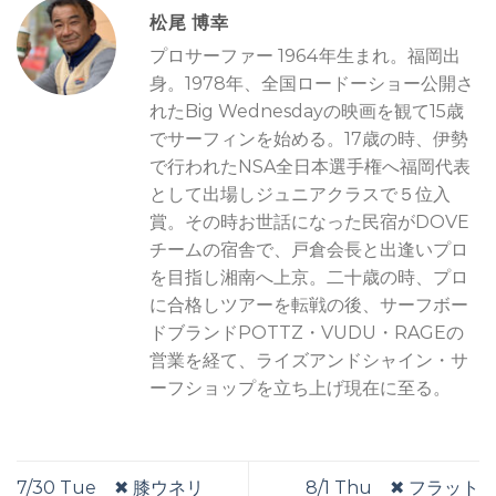
松尾 博幸
プロサーファー 1964年生まれ。福岡出
身。1978年、全国ロードーショー公開さ
れたBig Wednesdayの映画を観て15歳
でサーフィンを始める。17歳の時、伊勢
で行われたNSA全日本選手権へ福岡代表
として出場しジュニアクラスで５位入
賞。その時お世話になった民宿がDOVE
チームの宿舎で、戸倉会長と出逢いプロ
を目指し湘南へ上京。二十歳の時、プロ
に合格しツアーを転戦の後、サーフボー
ドブランドPOTTZ・VUDU・RAGEの
営業を経て、ライズアンドシャイン・サ
ーフショップを立ち上げ現在に至る。
7/30 Tue ✖︎ 膝ウネリ
8/1 Thu ✖︎ フラット