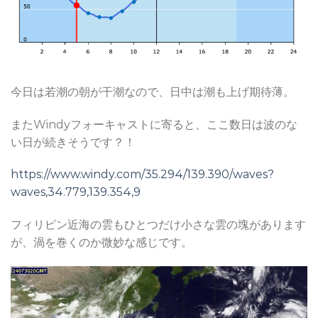
今日は若潮の朝が干潮なので、日中は潮も上げ期待薄。
またWindyフォーキャストに寄ると、ここ数日は波のな
い日が続きそうです？！
https://www.windy.com/35.294/139.390/waves?
waves,34.779,139.354,9
フィリピン近海の雲もひとつだけ小さな雲の塊があります
が、渦を巻くのか微妙な感じです。