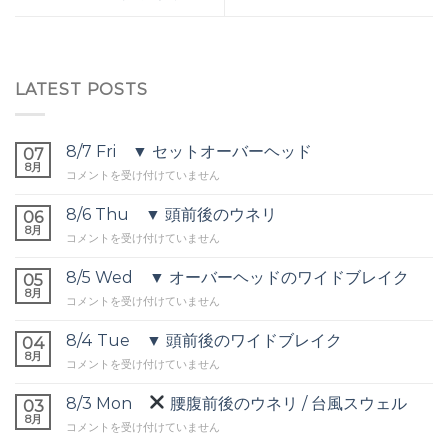
LATEST POSTS
8/7 Fri ▼ セットオーバーヘッド
07
8月
8/7
コメントを受け付けていません
Fri
▼
8/6 Thu ▼ 頭前後のウネリ
06
セ
8月
8/6
コメントを受け付けていません
ッ
Thu
ト
▼
8/5 Wed ▼ オーバーヘッドのワイドブレイク
オ
05
頭
8月
ー
8/5
コメントを受け付けていません
前
バ
Wed
後
ー
▼
8/4 Tue ▼ 頭前後のワイドブレイク
の
04
ヘ
オ
8月
ウ
ッ
8/4
コメントを受け付けていません
ー
ネ
ド
Tue
バ
リ
は
▼
8/3 Mon
腰腹前後のウネリ / 台風スウェル
ー
03
は
頭
8月
ヘ
8/3
コメントを受け付けていません
前
ッ
Mon
後