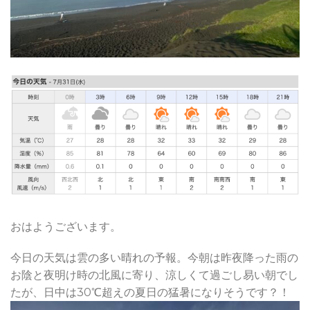
おはようございます。
今日の天気は雲の多い晴れの予報。今朝は昨夜降った雨の
お陰と夜明け時の北風に寄り、涼しくて過ごし易い朝でし
たが、日中は30℃超えの夏日の猛暑になりそうです？！