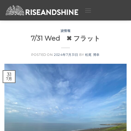
Skip
to
content
波情報
7/31 Wed ✖︎ フラット
POSTED ON
2024年7月31日
BY
松尾 博幸
31
7月