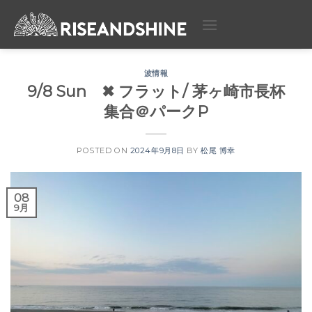
Skip
to
content
波情報
9/8 Sun ✖︎ フラット/ 茅ヶ崎市長杯
集合＠パークP
POSTED ON
2024年9月8日
BY
松尾 博幸
08
9月