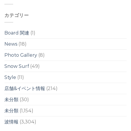
さ
ネ
ク
ク
な
リ
は
は
ウ
/
カテゴリー
ネ
台
リ
風
/
ス
台
ウ
Board 関連
(1)
風
ェ
13
ル
News
(18)
号
は
の
Photo Gallery
(8)
影
響
は
Snow Surf
(49)
週
明
Style
(11)
け
か
店舗&イベント情報
(214)
ら？！
は
未分類
(30)
未分類
(1,154)
波情報
(3,304)