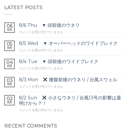
LATEST POSTS
8/6 Thu ▼ 頭前後のウネリ
06
8月
8/6
コメントを受け付けていません
Thu
▼
8/5 Wed ▼ オーバーヘッドのワイドブレイク
05
頭
8月
8/5
コメントを受け付けていません
前
Wed
後
▼
8/4 Tue ▼ 頭前後のワイドブレイク
の
04
オ
8月
ウ
8/4
コメントを受け付けていません
ー
ネ
Tue
バ
リ
▼
8/3 Mon
腰腹前後のウネリ / 台風スウェル
ー
03
は
頭
8月
ヘ
8/3
コメントを受け付けていません
前
ッ
Mon
後
ド
8/2 Sun
小さなウネリ / 台風13号の影響は週
の
02
の
腰
8月
ワ
明けから？！
ワ
腹
イ
イ
8/2
コメントを受け付けていません
前
ド
ド
Sun
後
ブ
ブ
の
レ
レ
小
RECENT COMMENTS
ウ
イ
イ