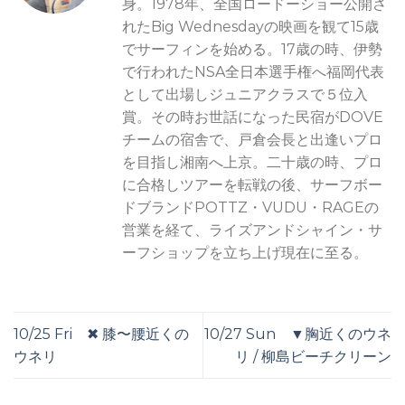
身。1978年、全国ロードーショー公開さ
れたBig Wednesdayの映画を観て15歳
でサーフィンを始める。17歳の時、伊勢
で行われたNSA全日本選手権へ福岡代表
として出場しジュニアクラスで５位入
賞。その時お世話になった民宿がDOVE
チームの宿舎で、戸倉会長と出逢いプロ
を目指し湘南へ上京。二十歳の時、プロ
に合格しツアーを転戦の後、サーフボー
ドブランドPOTTZ・VUDU・RAGEの
営業を経て、ライズアンドシャイン・サ
ーフショップを立ち上げ現在に至る。
10/25 Fri ✖︎ 膝〜腰近くの
10/27 Sun ▼胸近くのウネ
ウネリ
リ / 柳島ビーチクリーン