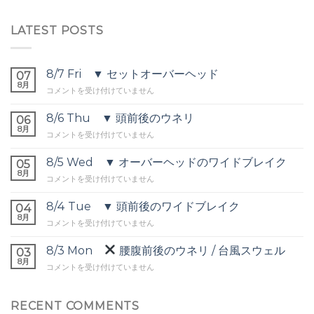
LATEST POSTS
8/7 Fri ▼ セットオーバーヘッド
07
8月
8/7
コメントを受け付けていません
Fri
▼
8/6 Thu ▼ 頭前後のウネリ
06
セ
8月
8/6
コメントを受け付けていません
ッ
Thu
ト
▼
8/5 Wed ▼ オーバーヘッドのワイドブレイク
オ
05
頭
8月
ー
8/5
コメントを受け付けていません
前
バ
Wed
後
ー
▼
8/4 Tue ▼ 頭前後のワイドブレイク
の
04
ヘ
オ
8月
ウ
ッ
8/4
コメントを受け付けていません
ー
ネ
ド
Tue
バ
リ
は
▼
8/3 Mon
腰腹前後のウネリ / 台風スウェル
ー
03
は
頭
8月
ヘ
8/3
コメントを受け付けていません
前
ッ
Mon
後
ド
の
の
腰
RECENT COMMENTS
ワ
ワ
腹