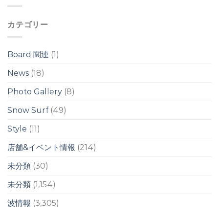
イ
イ
前
ド
ド
後
ブ
ブ
カテゴリー
の
レ
レ
ウ
イ
イ
ネ
ク
ク
リ
は
Board 関連
(1)
は
/
台
News
(18)
風
ス
Photo Gallery
(8)
ウ
ェ
ル
Snow Surf
(49)
は
Style
(11)
店舗&イベント情報
(214)
未分類
(30)
未分類
(1,154)
波情報
(3,305)