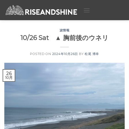
Skip
to
content
波情報
10/26 Sat ▲ 胸前後のウネリ
POSTED ON
2024年10月26日
BY
松尾 博幸
26
10月