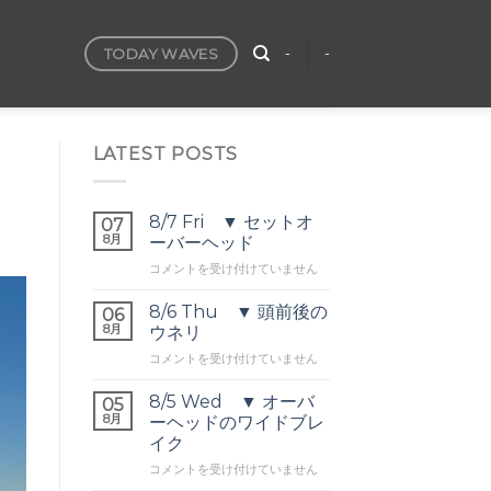
TODAY WAVES
T
-
-
LATEST POSTS
8/7 Fri ▼ セットオ
07
8月
ーバーヘッド
8/7
コメントを受け付けていません
Fri
▼
8/6 Thu ▼ 頭前後の
06
セ
8月
ウネリ
ッ
8/6
コメントを受け付けていません
ト
Thu
オ
▼
ー
8/5 Wed ▼ オーバ
05
頭
バ
8月
ーヘッドのワイドブレ
前
ー
イク
後
ヘ
8/5
の
コメントを受け付けていません
ッ
Wed
ウ
ド