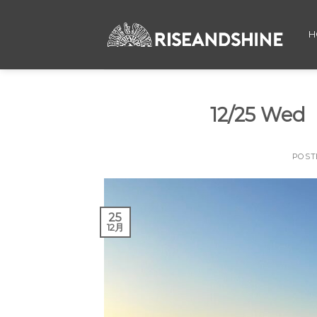
Skip
to
H
content
12/25 W
POST
25
12月