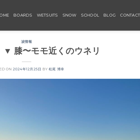
OME
BOARDS
WETSUITS
SNOW
SCHOOL
BLOG
CONTAC
波情報
ed ▼ 膝〜モモ近くのウネリ
ED ON
2024年12月25日
BY
松尾 博幸