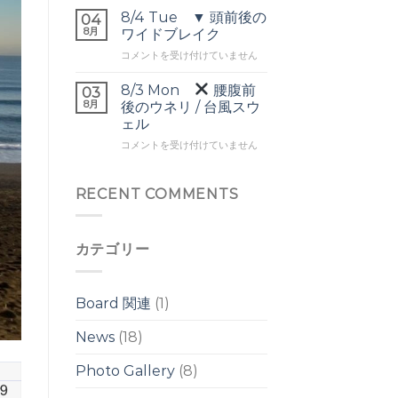
▼
ネ
は
8/4 Tue ▼ 頭前後の
04
オ
リ
8月
ワイドブレイク
ー
は
8/4
コメントを受け付けていません
バ
Tue
ー
▼
ヘ
8/3 Mon
腰腹前
03
頭
ッ
8月
後のウネリ / 台風スウ
前
ド
ェル
後
の
8/3
の
コメントを受け付けていません
ワ
Mon
ワ
イ
イ
ド
腰
ド
RECENT COMMENTS
ブ
腹
ブ
レ
前
レ
イ
後
イ
ク
カテゴリー
の
ク
は
ウ
は
ネ
リ
Board 関連
(1)
/
台
News
(18)
風
ス
Photo Gallery
(8)
ウ
ェ