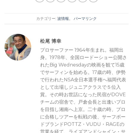
カテゴリー:
波情報
。
パーマリンク
松尾 博幸
プロサーファー 1964年生まれ。福岡出
身。1978年、全国ロードーショー公開さ
れたBig Wednesdayの映画を観て15歳
でサーフィンを始める。17歳の時、伊勢
で行われたNSA全日本選手権へ福岡代表
として出場しジュニアクラスで５位入
賞。その時お世話になった民宿がDOVE
チームの宿舎で、戸倉会長と出逢いプロ
を目指し湘南へ上京。二十歳の時、プロ
に合格しツアーを転戦の後、サーフボー
ドブランドPOTTZ・VUDU・RAGEの
営業を経て、ライズアンドシャイン・サ