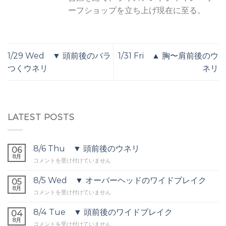
ーフショップを立ち上げ現在に至る。
1/29 Wed ▼ 頭前後のバラ
1/31 Fri ▲ 胸〜肩前後のウ
つくウネリ
ネリ
LATEST POSTS
8/6 Thu ▼ 頭前後のウネリ
06
8月
8/6
コメントを受け付けていません
Thu
▼
8/5 Wed ▼ オーバーヘッドのワイドブレイク
05
頭
8月
8/5
コメントを受け付けていません
前
Wed
後
▼
8/4 Tue ▼ 頭前後のワイドブレイク
の
04
オ
8月
ウ
8/4
コメントを受け付けていません
ー