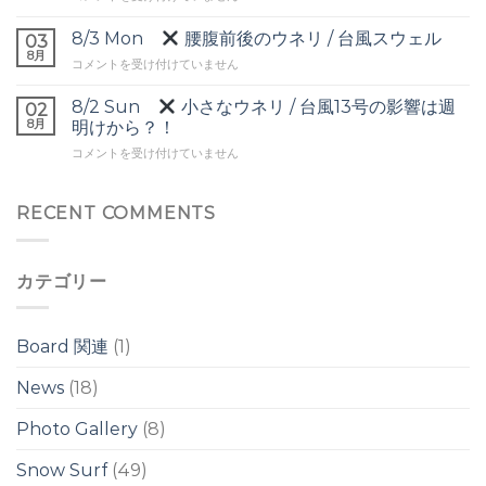
ネ
Tue
バ
リ
▼
8/3 Mon
腰腹前後のウネリ / 台風スウェル
ー
03
は
頭
8月
ヘ
8/3
コメントを受け付けていません
前
ッ
Mon
後
ド
8/2 Sun
小さなウネリ / 台風13号の影響は週
の
02
の
腰
8月
ワ
明けから？！
ワ
腹
イ
イ
8/2
コメントを受け付けていません
前
ド
ド
Sun
後
ブ
ブ
の
レ
レ
小
RECENT COMMENTS
ウ
イ
イ
さ
ネ
ク
ク
な
リ
は
は
ウ
/
カテゴリー
ネ
台
リ
風
/
ス
台
ウ
Board 関連
(1)
風
ェ
13
ル
News
(18)
号
は
の
Photo Gallery
(8)
影
響
は
Snow Surf
(49)
週