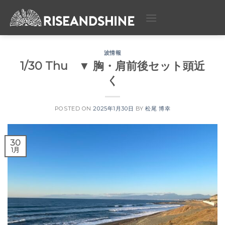
Skip
to
content
波情報
1/30 Thu ▼ 胸・肩前後セット頭近
く
POSTED ON
2025年1月30日
BY
松尾 博幸
30
1月