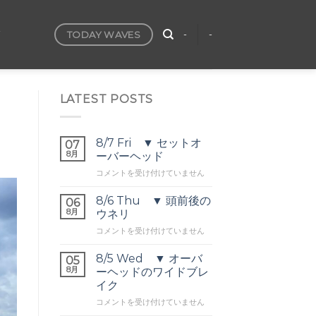
TODAY WAVES
T
-
-
LATEST POSTS
8/7 Fri ▼ セットオ
07
8月
ーバーヘッド
8/7
コメントを受け付けていません
Fri
▼
8/6 Thu ▼ 頭前後の
06
セ
8月
ウネリ
ッ
8/6
コメントを受け付けていません
ト
Thu
オ
▼
ー
8/5 Wed ▼ オーバ
05
頭
バ
8月
ーヘッドのワイドブレ
前
ー
イク
後
ヘ
8/5
の
コメントを受け付けていません
ッ
Wed
ウ
ド