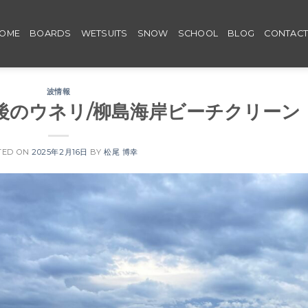
OME
BOARDS
WETSUITS
SNOW
SCHOOL
BLOG
CONTAC
波情報
すね前後のウネリ/柳島海岸ビーチクリーン
TED ON
2025年2月16日
BY
松尾 博幸