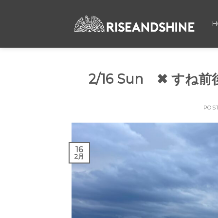
Skip
to
H
content
2/16 Sun ✖︎ 
POS
16
2月