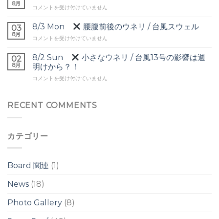
オ
8月
ウ
8/4
コメントを受け付けていません
ー
ネ
Tue
バ
リ
▼
8/3 Mon
腰腹前後のウネリ / 台風スウェル
ー
03
は
頭
8月
ヘ
8/3
コメントを受け付けていません
前
ッ
Mon
後
ド
8/2 Sun
小さなウネリ / 台風13号の影響は週
の
02
の
腰
8月
ワ
明けから？！
ワ
腹
イ
イ
8/2
コメントを受け付けていません
前
ド
ド
Sun
後
ブ
ブ
の
レ
レ
小
RECENT COMMENTS
ウ
イ
イ
さ
ネ
ク
ク
な
リ
は
は
ウ
/
カテゴリー
ネ
台
リ
風
/
ス
台
ウ
Board 関連
(1)
風
ェ
13
ル
News
(18)
号
は
の
Photo Gallery
(8)
影
響
は