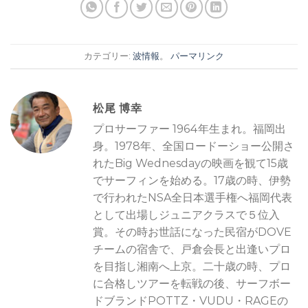
カテゴリー:
波情報
。
パーマリンク
松尾 博幸
プロサーファー 1964年生まれ。福岡出
身。1978年、全国ロードーショー公開さ
れたBig Wednesdayの映画を観て15歳
でサーフィンを始める。17歳の時、伊勢
で行われたNSA全日本選手権へ福岡代表
として出場しジュニアクラスで５位入
賞。その時お世話になった民宿がDOVE
チームの宿舎で、戸倉会長と出逢いプロ
を目指し湘南へ上京。二十歳の時、プロ
に合格しツアーを転戦の後、サーフボー
ドブランドPOTTZ・VUDU・RAGEの