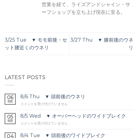
営業を経て、ライズアンドシャイン・サ
ーフショップを立ち上げ現在に至る。
3/25 Tue ▼ モモ前後・セ
3/27 Thu ▼ 膝前後のウネ
ット腰近くのウネリ
リ
LATEST POSTS
8/6 Thu ▼ 頭前後のウネリ
06
8月
8/6
コメントを受け付けていません
Thu
▼
8/5 Wed ▼ オーバーヘッドのワイドブレイク
05
頭
8月
8/5
コメントを受け付けていません
前
Wed
後
▼
8/4 Tue ▼ 頭前後のワイドブレイク
の
04