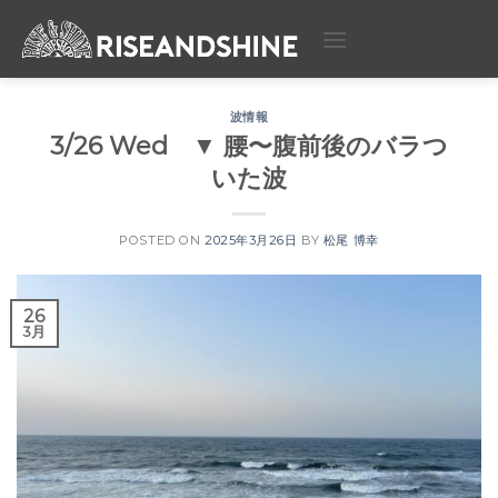
Skip
to
content
波情報
3/26 Wed ▼ 腰〜腹前後のバラつ
いた波
POSTED ON
2025年3月26日
BY
松尾 博幸
26
3月