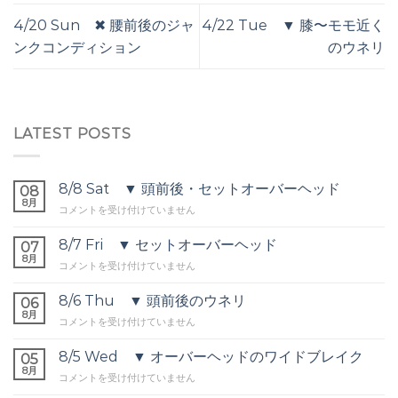
4/20 Sun ✖︎ 腰前後のジャ
4/22 Tue ▼ 膝〜モモ近く
ンクコンディション
のウネリ
LATEST POSTS
8/8 Sat ▼ 頭前後・セットオーバーヘッド
08
8月
8/8
コメントを受け付けていません
Sat
▼
8/7 Fri ▼ セットオーバーヘッド
07
頭
8月
8/7
コメントを受け付けていません
前
Fri
後・
▼
8/6 Thu ▼ 頭前後のウネリ
セ
06
セ
8月
ッ
8/6
コメントを受け付けていません
ッ
ト
Thu
ト
オ
▼
8/5 Wed ▼ オーバーヘッドのワイドブレイク
オ
05
ー
頭
8月
ー
バ
8/5
コメントを受け付けていません
前
バ
ー
Wed
後