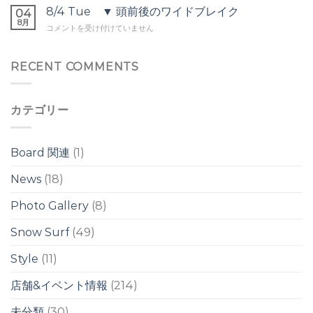
ー
ヘ
▼
8/4 Tue ▼ 頭前後のワイドブレイク
の
04
ヘ
ッ
オ
8月
ウ
ッ
8/4
コメントを受け付けていません
ド
ー
ネ
ド
Tue
は
バ
リ
は
▼
ー
は
頭
RECENT COMMENTS
ヘ
前
ッ
後
ド
の
の
カテゴリー
ワ
ワ
イ
イ
ド
ド
ブ
ブ
Board 関連
(1)
レ
レ
イ
イ
News
(18)
ク
ク
は
は
Photo Gallery
(8)
Snow Surf
(49)
Style
(11)
店舗&イベント情報
(214)
未分類
(30)