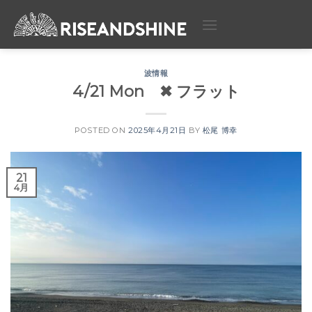
Skip
to
content
波情報
4/21 Mon ✖︎ フラット
POSTED ON
2025年4月21日
BY
松尾 博幸
21
4月