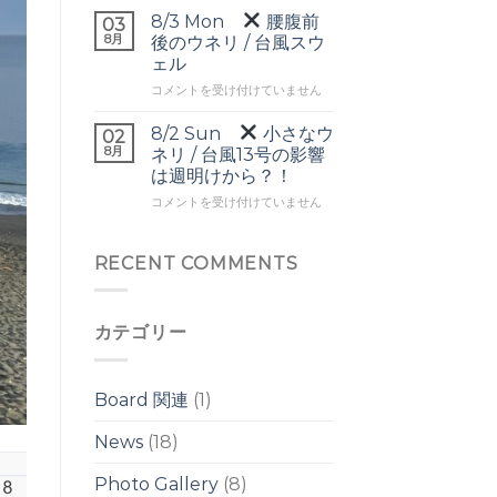
▼
ヘ
8/3 Mon
腰腹前
03
頭
ッ
8月
後のウネリ / 台風スウ
前
ド
ェル
後
の
8/3
の
コメントを受け付けていません
ワ
Mon
ワ
イ
イ
ド
8/2 Sun
小さなウ
02
腰
ド
ブ
8月
ネリ / 台風13号の影響
腹
ブ
レ
は週明けから？！
前
レ
イ
8/2
後
コメントを受け付けていません
イ
ク
Sun
の
ク
は
ウ
は
小
ネ
RECENT COMMENTS
さ
リ
な
/
ウ
台
カテゴリー
ネ
風
リ
ス
/
ウ
台
ェ
Board 関連
(1)
風
ル
13
は
News
(18)
号
の
Photo Gallery
(8)
影