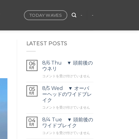
TODAY WAVES
T
-
-
LATEST POSTS
8/6 Thu ▼ 頭前後の
06
8月
ウネリ
8/6
コメントを受け付けていません
Thu
▼
8/5 Wed ▼ オーバ
05
頭
8月
ーヘッドのワイドブレ
前
イク
後
8/5
の
コメントを受け付けていません
Wed
ウ
▼
ネ
8/4 Tue ▼ 頭前後の
04
オ
リ
8月
ワイドブレイク
ー
は
8/4
コメントを受け付けていません
バ
Tue
ー