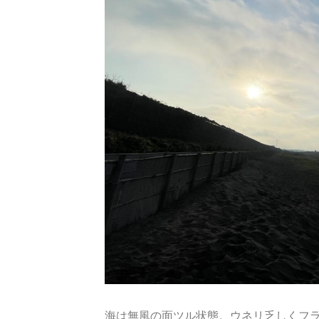
海は無風の面ツル状態。ウネリ乏しくフ