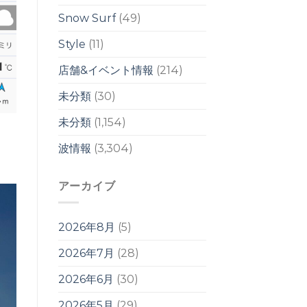
響
は
Snow Surf
(49)
週
明
Style
(11)
け
か
店舗&イベント情報
(214)
ら？！
は
未分類
(30)
未分類
(1,154)
波情報
(3,304)
。
アーカイブ
2026年8月
(5)
2026年7月
(28)
2026年6月
(30)
2026年5月
(29)