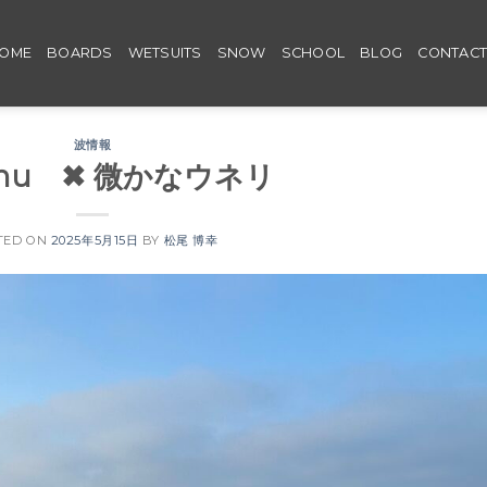
OME
BOARDS
WETSUITS
SNOW
SCHOOL
BLOG
CONTAC
波情報
 Thu ✖︎ 微かなウネリ
TED ON
2025年5月15日
BY
松尾 博幸