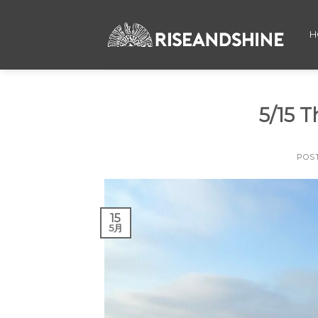
Skip
to
H
content
5/15
POS
15
5月